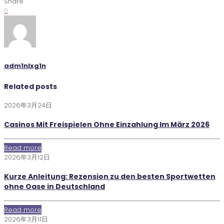
Share
0
adm1nlxg1n
Related posts
2026年3月24日
Casinos Mit Freispielen Ohne Einzahlung Im März 2026
Read more
2026年3月12日
Kurze Anleitung: Rezension zu den besten Sportwetten
ohne Oase in Deutschland
Read more
2026年3月11日