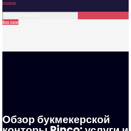
Buy now
Обзор букмекерской
конторы Pinco: услуги и