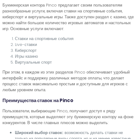
Букмекерская контора Pinco предлагает своим пользователям
разнообразные услуги, включая ставки на спортивные события,
киберспорт и виртуальные игры. Также доступен раздел с казино, где
можно найти большое количество игровых автоматов и настольных
игр. Основные услуги включают:
Ставки на спортивные события
Live-ставки
Киберспорт
Игры казино
Виртуальные спорт
При этом, в каждом из этих разделов Pinco обеспечивает удобный
интерфейс и поддержку различных методов оплаты, что делает
процесс ставок максимально простым и доступным для игроков с
любым уровнем опыта.
Преимущества ставок на Pinco
Пользователи, выбирающие Pinco, получают доступ к ряду
преимуществ, которые выделяют эту букмекерскую контору на фоне
конкурентов. В числе главных плюсов можно выделить:
Широкий выбор ставок:
возможность делать ставки не
только на популярные виды спорта, но и на менее известные