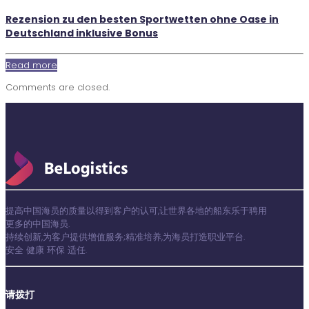
Rezension zu den besten Sportwetten ohne Oase in
Deutschland inklusive Bonus
Read more
Comments are closed.
提高中国海员的质量以得到客户的认可,让世界各地的船东乐于聘用
更多的中国海员.
持续创新,为客户提供增值服务;精准培养,为海员打造职业平台.
安全 健康 环保 适任.
请拨打