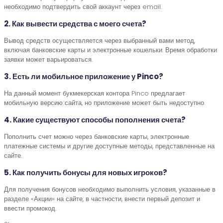
необходимо подтвердить свой аккаунт через email.
2. Как вывести средства с моего счета?
Вывод средств осуществляется через выбранный вами метод,
включая банковские карты и электронные кошельки. Время обработки
заявки может варьироваться.
3. Есть ли мобильное приложение у Pinco?
На данный момент букмекерская контора Pinco предлагает
мобильную версию сайта, но приложение может быть недоступно.
4. Какие существуют способы пополнения счета?
Пополнить счет можно через банковские карты, электронные
платежные системы и другие доступные методы, представленные на
сайте.
5. Как получить бонусы для новых игроков?
Для получения бонусов необходимо выполнить условия, указанные в
разделе «Акции» на сайте, в частности, внести первый депозит и
ввести промокод.