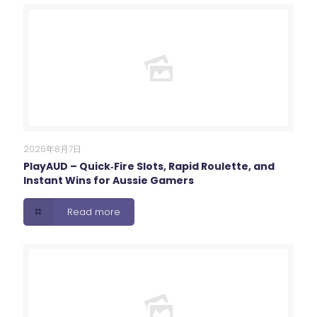
2026年8月7日
PlayAUD – Quick‑Fire Slots, Rapid Roulette, and
Instant Wins for Aussie Gamers
Read more