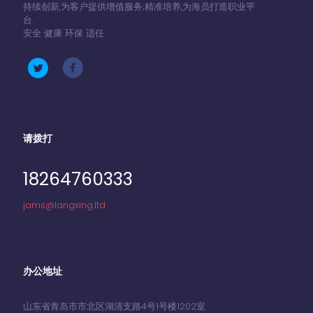
持续创新,为客户提供增值服务;精准培养,为海员打造职业平
台.
安全 健康 环保 适任.
请拨打
18264760333
jams@langxing.ltd
办公地址
山东省青岛市市北区湖清支路4号1号楼1202室