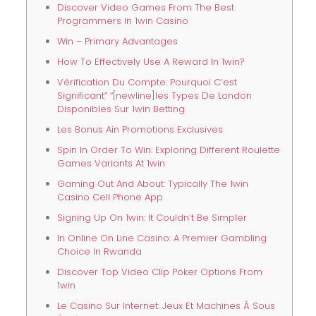
Discover Video Games From The Best
Programmers In 1win Casino
Win – Primary Advantages
How To Effectively Use A Reward In 1win?
Vérification Du Compte: Pourquoi C’est
Significant” “[newline]les Types De London
Disponibles Sur 1win Betting
Les Bonus Ain Promotions Exclusives
Spin In Order To Win: Exploring Different Roulette
Games Variants At 1win
Gaming Out And About: Typically The 1win
Casino Cell Phone App
Signing Up On 1win: It Couldn’t Be Simpler
In Online On Line Casino: A Premier Gambling
Choice In Rwanda
Discover Top Video Clip Poker Options From
1win
Le Casino Sur Internet: Jeux Et Machines À Sous