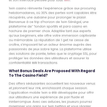
et son interface pensée pour tous
1win
.
1win casino réinvente l’expérience grâce aux procuring
hebdomadaires, où 30% des pertes sont capables être
récupérés, une aubaine pour prolonger le plaisir.
Bienvenue à ce trip d’horizon de 1win Sénégal, une
plateforme de” “london sportifs et para casino en
hachure de premier choix. Adaptée tant aux experts
qu’aux beginners, elle offre votre immersion captivante
ou mémorable. La réputation de 1 get ne cesse de
croître, s’imposant tel un acteur énorme auprès des
passionnés de jeux sobre ligne. La plateforme utilise
des solutions de pointe, telles que le cryptage SSL, pour
protéger les données des utilisateurs et assurer la
confidentialité kklk transactions.
What Bonus Deals Are Proposed With Regard
To The Casino Field?
Des offers séduisantes accueillent les nouveaux venus
et jalonnent leur rink, enrichissant chaque session.
L’application mobile 1win a été développée pour offrir
aux utilisateurs une expérience de pari fluide et
ininterrompue. Avec ces astuces, les joueurs pourrez
maximiser vos gains sur 1win betting et vous régaler