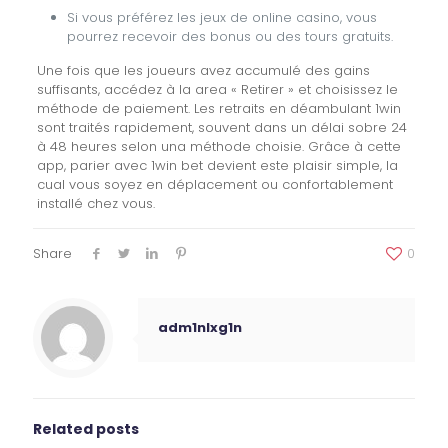
Si vous préférez les jeux de online casino, vous
pourrez recevoir des bonus ou des tours gratuits.
Une fois que les joueurs avez accumulé des gains
suffisants, accédez à la area « Retirer » et choisissez le
méthode de paiement. Les retraits en déambulant 1win
sont traités rapidement, souvent dans un délai sobre 24
à 48 heures selon una méthode choisie. Grâce à cette
app, parier avec 1win bet devient este plaisir simple, la
cual vous soyez en déplacement ou confortablement
installé chez vous.
Share
0
adm1nlxg1n
Related posts