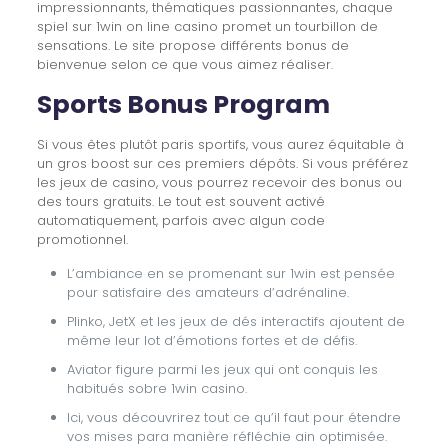
impressionnants, thématiques passionnantes, chaque
spiel sur 1win on line casino promet un tourbillon de
sensations. Le site propose différents bonus de
bienvenue selon ce que vous aimez réaliser.
Sports Bonus Program
Si vous êtes plutôt paris sportifs, vous aurez équitable à
un gros boost sur ces premiers dépôts. Si vous préférez
les jeux de casino, vous pourrez recevoir des bonus ou
des tours gratuits. Le tout est souvent activé
automatiquement, parfois avec algun code
promotionnel.
L’ambiance en se promenant sur 1win est pensée
pour satisfaire des amateurs d’adrénaline.
Plinko, JetX et les jeux de dés interactifs ajoutent de
même leur lot d’émotions fortes et de défis.
Aviator figure parmi les jeux qui ont conquis les
habitués sobre 1win casino.
Ici, vous découvrirez tout ce qu’il faut pour étendre
vos mises para manière réfléchie ain optimisée.