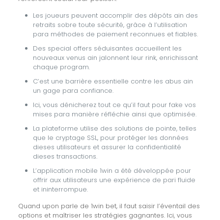
Les joueurs peuvent accomplir des dépôts ain des
retraits sobre toute sécurité, grâce à l’utilisation
para méthodes de paiement reconnues et fiables.
Des special offers séduisantes accueillent les
nouveaux venus ain jalonnent leur rink, enrichissant
chaque program.
C’est une barrière essentielle contre les abus ain
un gage para confiance.
Ici, vous dénicherez tout ce qu’il faut pour fake vos
mises para manière réfléchie ainsi que optimisée.
La plateforme utilise des solutions de pointe, telles
que le cryptage SSL, pour protéger les données
dieses utilisateurs et assurer la confidentialité
dieses transactions.
L’application mobile 1win a été développée pour
offrir aux utilisateurs une expérience de pari fluide
et ininterrompue.
Quand upon parle de 1win bet, il faut saisir l’éventail des
options et maîtriser les stratégies gagnantes. Ici, vous