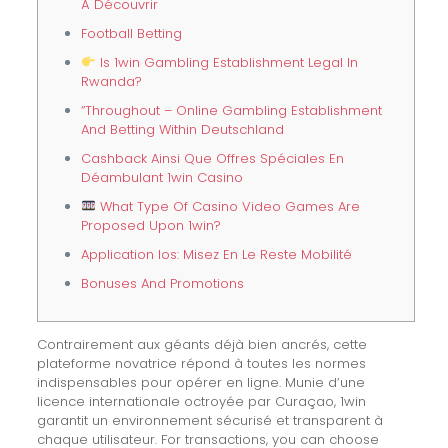
À Découvrir
Football Betting
Is 1win Gambling Establishment Legal In
Rwanda?
“Throughout – Online Gambling Establishment
And Betting Within Deutschland
Cashback Ainsi Que Offres Spéciales En
Déambulant 1win Casino
What Type Of Casino Video Games Are
Proposed Upon 1win?
Application Ios: Misez En Le Reste Mobilité
Bonuses And Promotions
Contrairement aux géants déjà bien ancrés, cette
plateforme novatrice répond à toutes les normes
indispensables pour opérer en ligne. Munie d’une
licence internationale octroyée par Curaçao, 1win
garantit un environnement sécurisé et transparent à
chaque utilisateur. For transactions, you can choose