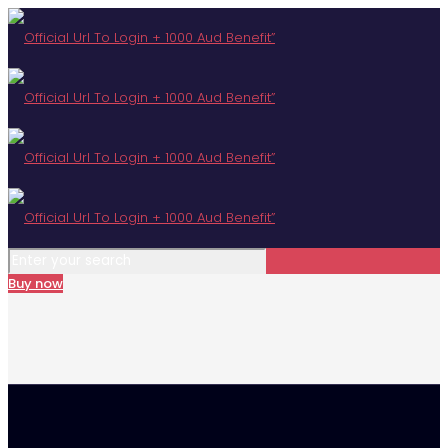
Buy now