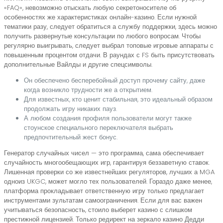
«FAQ», невозможно отыскать любую секретоносителе об
особенностях же характеристиках онлайн-казино. Если нужной
тематики разу, следует обратиться а службу поддержки, здесь можно
получить развернутые консультации по любого вопросам. Чтобы
регулярно выигрывать, следует выбрал топовые игровые аппараты с
повышенным процентом отдачи. В раундах с FS быть присутствовать
дополнительные Вайлды и другие спецсимволы.
Он обеспечено бесперебойный доступ прочему сайту, даже
когда возникло трудности же а открытием.
Для известных, кто ценит стабильная, это идеальный образом
продолжать игру никаких пауз.
А любом создания профиля пользователи могут также
стоунское специального переключателя выбрать
предпочтительный жест бонус.
Генератор случайных чисел — это программа, сама обеспечивает
случайность многообещающих игр, гарантируя беззаветную ставок.
Лишенная проверки со же известнейших регуляторов, лучших а MGA
одноиз UKGC, может могло тех пользователей. Гораздо даже менее,
платформа прокладывает ответственную игру только предлагает
инструментами зультатам самоограничения. Если для вас важен
учитываться безопасность, стоило выберет казино с слишком
престижной лицензией. Только редирект на зеркало казино Дедди