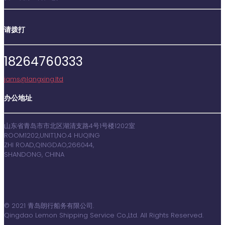
请拨打
18264760333
jams@langxing.ltd
办公地址
山东省青岛市市北区湖清支路4号1号楼1202室
ROOM1202,UNIT1,NO.4 HUQING
ZHI ROAD,QINGDAO,266044,
SHANDONG, CHINA
© 2021 青岛朗行船务有限公司.
Qingdao Lemon Shipping Service Co.,Ltd. All Rights Reserved.