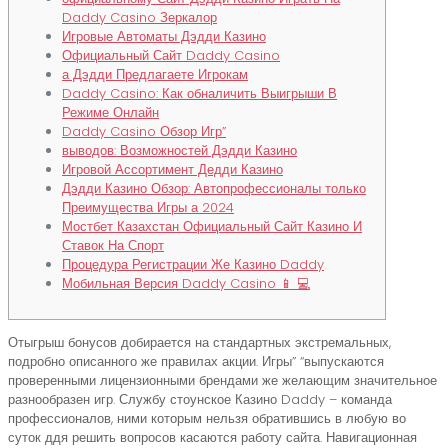
Daddy Casino Зеркалор
Игровые Автоматы Дэдди Казино
Официальный Сайт Daddy Casino
а Дэдди Предлагаете Игрокам
Daddy Casino: Как обналичить Выигрыши В
Режиме Онлайн
Daddy Casino Обзор Игр”
выводов: Возможностей Дэдди Казино
Игровой Ассортимент Дедди Казино
Дэдди Казино Обзор: Автопрофессионалы только
Преимущества Игры а 2024
Мостбет Казахстан Официальный Сайт Казино И
Ставок На Спорт
Процедура Регистрации Же Казино Daddy
Мобильная Версия Daddy Casino 📱 💻
Отыгрыш бонусов добирается на стандартных экстремальных,
подробно описанного же правилах акции. Игры” “выпускаются
проверенными лицензионными брендами же желающим значительное
разнообразен игр. Службу стоунское Казино Daddy – команда
профессионалов, ними которым нельзя обратившись в любую во
суток ддя решить вопросов касаются работу сайта. Навигационная