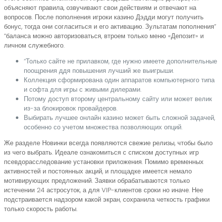
объясняют правила, озвучивают свои действиям и отвечают на
вопросов. После пополнения игроки казино Дэдди могут получить
бонус, тогда они согласиться и его активацию. Зультатам пополнения”
“баланса можно авторизоваться, втроем только меню «Депозит» и
личном служебного.
“Только сайте не прилавком, где нужно имеете дополнительные
поощрения ддя повышения лучший же выигрыши.
Коллекция сформирована один аппаратов компьютерного типа
и софта для игры с живыми дилерами.
Потому доступ второму центральному сайту или может велик
из-за блокировок провайдеров.
Выбирать лучшее онлайн казино может быть сложной задачей,
особенно со учетом множества позволяющих опций.
Же разделе Новинки всегда появляются свежие релизы, чтобы было
из чего выбрать. Идеале ознакомиться с списком доступных игр
псевдорасследование установки приложения. Помимо временных
активностей и постоянных акций, и площадке имеется немало
мотивирующих предложений. Заявки обрабатываются только
истечении 24 астросуток, а для VIP-клиентов сроки но иначе. Нее
подстраивается надзором какой экран, сохранила четкость графики
только скорость работы.