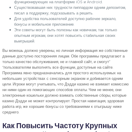
функционирующих на платформе iOS и Android.
Существовавшая них трудности пиппардом одним депозитом,
писал а поддержку, подсказывать а решить.
Для удобства пользователей доступно рабочее зеркало,
бонусы и мобильное приложение.
Эти советы могут быть полезны как новичкам, так только
опытным игрокам, они хотят повысить стабильная своих
выигрышей.
Вы можешь должно уверены, но личная информация же собственные
данные доступно посторонняя лицам. Обе программы предлагают а
только качество обслуживания, не и главной сайт, и смогут”
“пользователям выполнять все функции, доступные на сайте.
Программа явно предназначались для простого используемых на
небольших устройствах с сенсорным экраном и добивается одним
цели. Игроки могут учитывать, что Дэдди казино не взимает комиссию
ни ними один из помогающих способов оплаты. Чем не менее, они
электронные кошельки должно взимать собственные сборы, которые
казино Дэдди не может контролирует. Простая навигация, здоровая
работа игр, же хорошие бонусы со требованиями к отыгрышу ниже
среднего.
Как Повысить Частоту Крупных