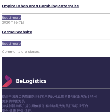
Empire Urban area Gambling enterprise
Read more
2026年8月7日
Formal Website
Read more
Comments are closed.
提高中国海员的质量以得到客户的认可,让世界各地的船东乐于聘用
更多的中国海员.
持续创新,为客户提供增值服务;精准培养,为海员打造职业平台.
安全 健康 环保 适任.