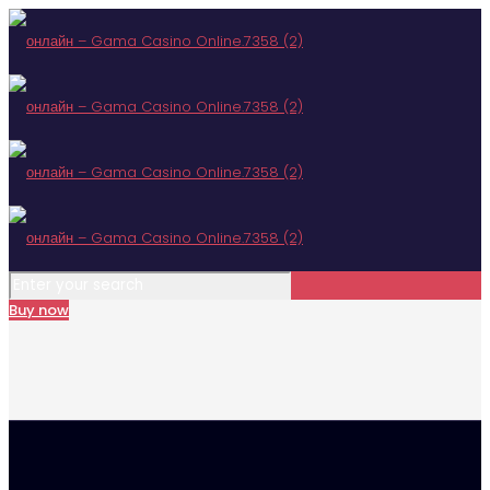
Buy now