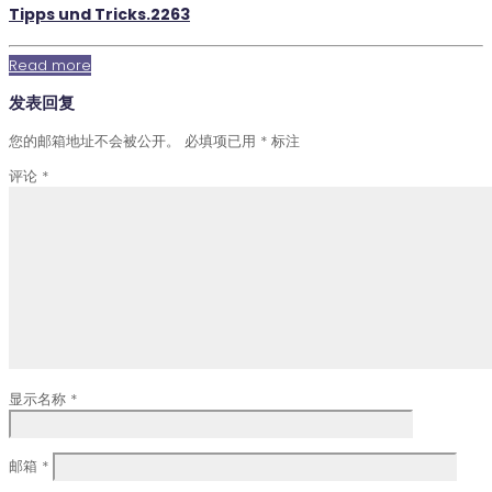
Tipps und Tricks.2263
Read more
发表回复
您的邮箱地址不会被公开。
必填项已用
*
标注
评论
*
显示名称
*
邮箱
*