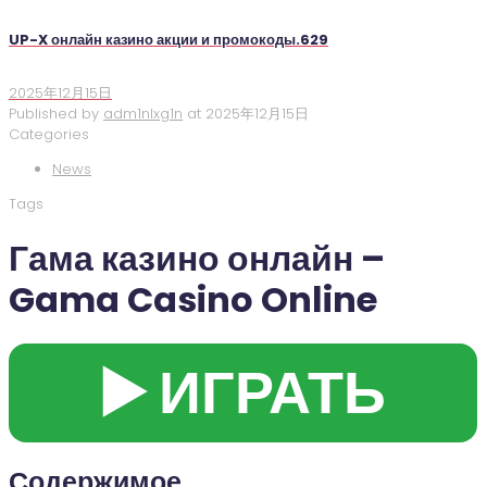
UP-X онлайн казино акции и промокоды.629
2025年12月15日
Published by
adm1nlxg1n
at
2025年12月15日
Categories
News
Tags
Гама казино онлайн –
Gama Casino Online
▶️ ИГРАТЬ
Содержимое