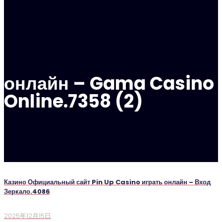
онлайн – Gama Casino
Online.7358 (2)
Казино Официальный сайт Pin Up Casino играть онлайн – Вход
Зеркало.4086
2025年12月15日