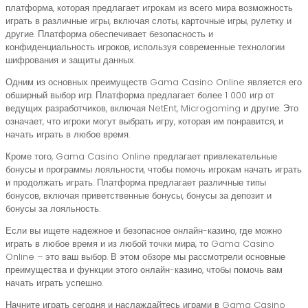
платформа, которая предлагает игрокам из всего мира возможность
играть в различные игры, включая слоты, карточные игры, рулетку и
другие. Платформа обеспечивает безопасность и
конфиденциальность игроков, используя современные технологии
шифрования и защиты данных.
Одним из основных преимуществ Gama Casino Online является его
обширный выбор игр. Платформа предлагает более 1 000 игр от
ведущих разработчиков, включая NetEnt, Microgaming и другие. Это
означает, что игроки могут выбрать игру, которая им понравится, и
начать играть в любое время.
Кроме того, Gama Casino Online предлагает привлекательные
бонусы и программы лояльности, чтобы помочь игрокам начать играть
и продолжать играть. Платформа предлагает различные типы
бонусов, включая приветственные бонусы, бонусы за депозит и
бонусы за лояльность.
Если вы ищете надежное и безопасное онлайн-казино, где можно
играть в любое время и из любой точки мира, то Gama Casino
Online – это ваш выбор. В этом обзоре мы рассмотрели основные
преимущества и функции этого онлайн-казино, чтобы помочь вам
начать играть успешно.
Начните играть сегодня и наслаждайтесь играми в Gama Casino