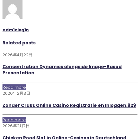
adm1nlxg1n
Related posts
2026年4月22日
Concentration Dynamics alongside Image-Based
Presentation
Read more
2026年2月8日
Zonder Cruks Online Casino Registratie en Inloggen.929
Read more
2026年2月7日
Chicken Road Slot in Online-Casinos in Deutschland