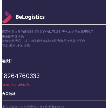
提高中国海员的质量以得到客户的认可,让世界各地的船东乐于聘用
更多的中国海员.
持续创新,为客户提供增值服务;精准培养,为海员打造职业平台.
安全 健康 环保 适任.
请拨打
18264760333
jams@langxing.ltd
办公地址
山东省青岛市市北区湖清支路4号1号楼1202室