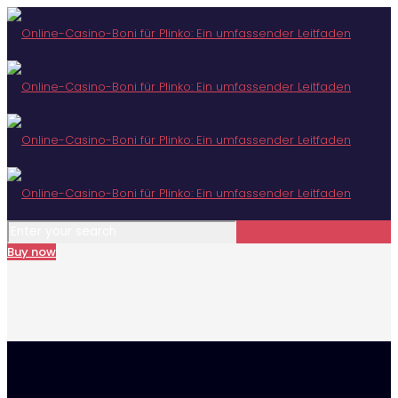
Buy now