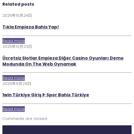
Related posts
2025年10月24日
Tıkla Empieza Bahis Yap!
Read more
2025年10月23日
Ücretsiz Slotlar Empieza Diğer Casino Oyunları Demo
Modunda On The Web Oynamak
Read more
2025年9月29日
1win Türkiye Giriş ᐈ Spor Bahis Türkiye
Read more
Comments are closed.