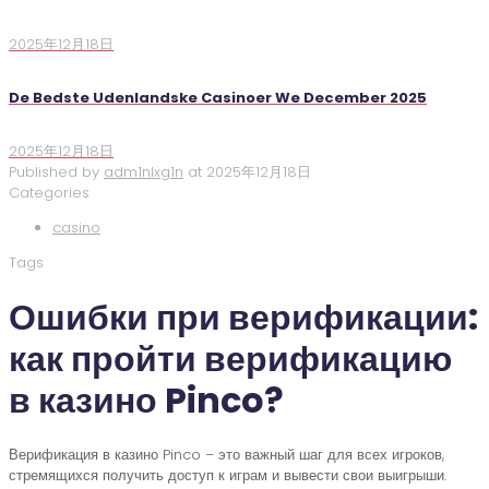
2025年12月18日
De Bedste Udenlandske Casinoer We December 2025
2025年12月18日
Published by
adm1nlxg1n
at
2025年12月18日
Categories
casino
Tags
Ошибки при верификации:
как пройти верификацию
в казино Pinco?
Верификация в казино Pinco – это важный шаг для всех игроков,
стремящихся получить доступ к играм и вывести свои выигрыши.