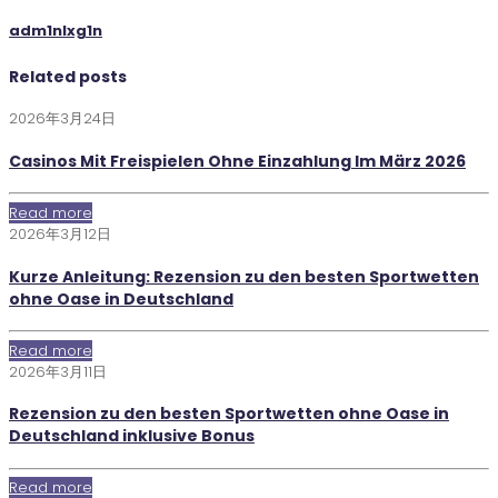
adm1nlxg1n
Related posts
2026年3月24日
Casinos Mit Freispielen Ohne Einzahlung Im März 2026
Read more
2026年3月12日
Kurze Anleitung: Rezension zu den besten Sportwetten
ohne Oase in Deutschland
Read more
2026年3月11日
Rezension zu den besten Sportwetten ohne Oase in
Deutschland inklusive Bonus
Read more