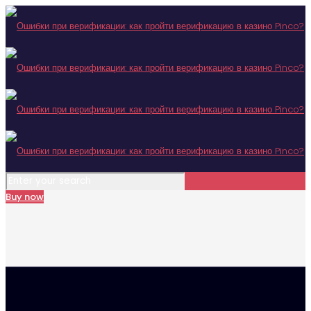
Buy now