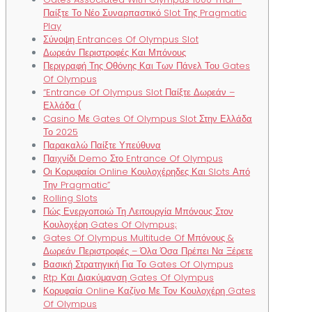
Παίξτε Το Νέο Συναρπαστικό Slot Της Pragmatic
Play
Σύνοψη Entrances Of Olympus Slot
Δωρεάν Περιστροφές Και Μπόνους
Περιγραφή Της Οθόνης Και Των Πάνελ Του Gates
Of Olympus
“Entrance Of Olympus Slot Παίξτε Δωρεάν –
Ελλάδα (
Casino Με Gates Of Olympus Slot Στην Ελλάδα
Το 2025
Παρακαλώ Παίξτε Υπεύθυνα
Παιχνίδι Demo Στο Entrance Of Olympus
Οι Κορυφαίοι Online Κουλοχέρηδες Και Slots Από
Την Pragmatic”
Rolling Slots
Πώς Ενεργοποιώ Τη Λειτουργία Μπόνους Στον
Κουλοχέρη Gates Of Olympus;
Gates Of Olympus Multitude Of Μπόνους &
Δωρεάν Περιστροφές – Όλα Όσα Πρέπει Να Ξέρετε
Βασική Στρατηγική Για Το Gates Of Olympus
Rtp Και Διακύμανση Gates Of Olympus
Κορυφαία Online Καζίνο Με Τον Κουλοχέρη Gates
Of Olympus