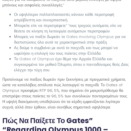
μπόνους και ασφαλείς συναλλαγές.”
Οι υψηλότεροι πολλαπλασιαστές κάνουν κάθε περιστροφή
απρόβλεπτη και συναρπαστική.
Μπορείτε είτε να περιστρέφετε” “τους τροχούς αυτόματα, είτε να
θέσετε σε κίνηση τη λειτουργία αυτόματων περιστροφών.
Μπορείς να παίξτε δωρεάν το Gates involving Olympus για να
διαπιστώσεις όλα αυτά τα χαρακτηριστικά στην πράξη.
Ας δούμε τι συμβαίνει με αυτό το παιχνίδι, και πως μπορεί να
ωφελήσει η επιλογή του τους παίκτες στην Ελλάδα.
Το Gates of Olympus έχει θέμα την Αρχαία Ελλάδα και
συγκεκριμένα τον μυθικό Όλυμπο, όπου ο παντοδύναμος θεός Δίας
ελέγχει την τύχη σου.
Προτείνουμε να παίξεις δωρεάν πριν ξεκινήσεις με πραγματικά χρήματα,
ώστε να καταλάβεις απόλυτα πώς λειτουργεί το παιχνίδι. Το Gates of
Olympus προσφέρει RTP 96, 5%, που σημαίνει ότι μακροπρόθεσμα θα
επιστρέψει στους παίκτες το 96, 5% των συνολικών πονταρισμάτων τους.
Η υψηλή διακύμανση υποδηλώνει ότι τα κέρδη εμφανίζονται λιγότερο
συχνά, αλλά όταν έρθουν, είναι συνήθως σημαντικά υψηλότερα.
Πώς Να Παίξετε Το Gates”
“Regarding Olympus 1000 –