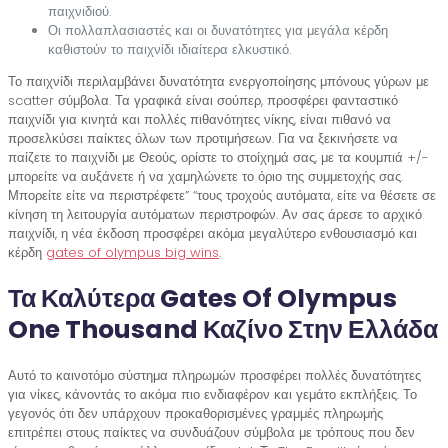
παιχνιδιού.
Οι πολλαπλασιαστές και οι δυνατότητες για μεγάλα κέρδη
καθιστούν το παιχνίδι ιδιαίτερα ελκυστικό.
Το παιχνίδι περιλαμβάνει δυνατότητα ενεργοποίησης μπόνους γύρων με
scatter σύμβολα. Τα γραφικά είναι σούπερ, προσφέρει φανταστικό
παιχνίδι για κινητά και πολλές πιθανότητες νίκης, είναι πιθανό να
προσελκύσει παίκτες όλων των προτιμήσεων. Για να ξεκινήσετε να
παίζετε το παιχνίδι με Θεούς, ορίστε το στοίχημά σας, με τα κουμπιά +/-
μπορείτε να αυξάνετε ή να χαμηλώνετε το όριο της συμμετοχής σας.
Μπορείτε είτε να περιστρέφετε” “τους τροχούς αυτόματα, είτε να θέσετε σε
κίνηση τη λειτουργία αυτόματων περιστροφών. Αν σας άρεσε το αρχικό
παιχνίδι, η νέα έκδοση προσφέρει ακόμα μεγαλύτερο ενθουσιασμό και
κέρδη
gates of olympus big wins
.
Τα Καλύτερα Gates Of Olympus
One Thousand Καζίνο Στην Ελλάδα
Αυτό το καινοτόμο σύστημα πληρωμών προσφέρει πολλές δυνατότητες
για νίκες, κάνοντάς το ακόμα πιο ενδιαφέρον και γεμάτο εκπλήξεις. Το
γεγονός ότι δεν υπάρχουν προκαθορισμένες γραμμές πληρωμής
επιτρέπει στους παίκτες να συνδυάζουν σύμβολα με τρόπους που δεν