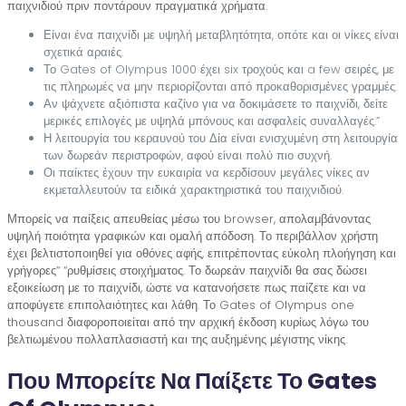
παιχνιδιού πριν ποντάρουν πραγματικά χρήματα.
Είναι ένα παιχνίδι με υψηλή μεταβλητότητα, οπότε και οι νίκες είναι
σχετικά αραιές.
Το Gates of Olympus 1000 έχει six τροχούς και a few σειρές, με
τις πληρωμές να μην περιορίζονται από προκαθορισμένες γραμμές.
Αν ψάχνετε αξιόπιστα καζίνο για να δοκιμάσετε το παιχνίδι, δείτε
μερικές επιλογές με υψηλά μπόνους και ασφαλείς συναλλαγές.”
Η λειτουργία του κεραυνού του Δία είναι ενισχυμένη στη λειτουργία
των δωρεάν περιστροφών, αφού είναι πολύ πιο συχνή.
Οι παίκτες έχουν την ευκαιρία να κερδίσουν μεγάλες νίκες αν
εκμεταλλευτούν τα ειδικά χαρακτηριστικά του παιχνιδιού.
Μπορείς να παίξεις απευθείας μέσω του browser, απολαμβάνοντας
υψηλή ποιότητα γραφικών και ομαλή απόδοση. Το περιβάλλον χρήστη
έχει βελτιστοποιηθεί για οθόνες αφής, επιτρέποντας εύκολη πλοήγηση και
γρήγορες” “ρυθμίσεις στοιχήματος. Το δωρεάν παιχνίδι θα σας δώσει
εξοικείωση με το παιχνίδι, ώστε να κατανοήσετε πως παίζετε και να
αποφύγετε επιπολαιότητες και λάθη. Το Gates of Olympus one
thousand διαφοροποιείται από την αρχική έκδοση κυρίως λόγω του
βελτιωμένου πολλαπλασιαστή και της αυξημένης μέγιστης νίκης.
Που Μπορείτε Να Παίξετε Το Gates