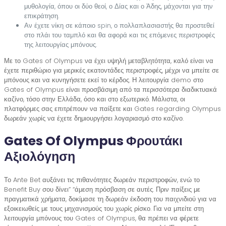
μυθολογία, όπου οι δύο θεοί, ο Δίας και ο Άδης, μάχονται για την
επικράτηση.
Αν έχετε νίκη σε κάποιο spin, ο πολλαπλασιαστής θα προστεθεί
στο πλάι του ταμπλό και θα αφορά και τις επόμενες περιστροφές
της λειτουργίας μπόνους.
Με το Gates of Olympus να έχει υψηλή μεταβλητότητα, καλό είναι να
έχετε περιθώριο για μερικές εκατοντάδες περιστροφές, μέχρι να μπείτε σε
μπόνους και να κυνηγήσετε εκεί το κέρδος. Η λειτουργία demo στο
Gates of Olympus είναι προσβάσιμη από τα περισσότερα διαδικτυακά
καζίνο, τόσο στην Ελλάδα, όσο και στο εξωτερικό. Μάλιστα, οι
πλατφόρμες σας επιτρέπουν να παίξετε και Gates regarding Olympus
δωρεάν χωρίς να έχετε δημιουργήσει λογαριασμό στο καζίνο.
Gates Of Olympus Φρουτάκι
Αξιολόγηση
Το Ante Bet αυξάνει τις πιθανότητες δωρεάν περιστροφών, ενώ το
Benefit Buy σου δίνει” “άμεση πρόσβαση σε αυτές. Πριν παίξεις με
πραγματικά χρήματα, δοκίμασε τη δωρεάν έκδοση του παιχνιδιού για να
εξοικειωθείς με τους μηχανισμούς του χωρίς ρίσκο. Για να μπείτε στη
λειτουργία μπόνους του Gates of Olympus, θα πρέπει να φέρετε