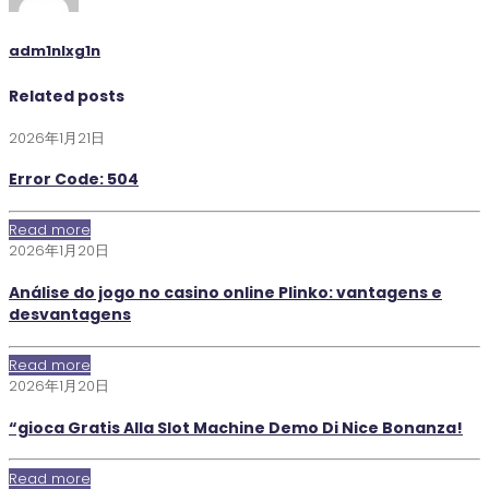
adm1nlxg1n
Related posts
2026年1月21日
Error Code: 504
Read more
2026年1月20日
Análise do jogo no casino online Plinko: vantagens e
desvantagens
Read more
2026年1月20日
“gioca Gratis Alla Slot Machine Demo Di Nice Bonanza!
Read more