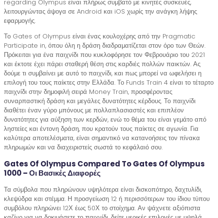
regarding Olympus είναι πλήρως συμβατό με κινητές συσκευές,
λειτουργώντας άψογα σε Android και iOS χωρίς την ανάγκη λήψης
εφαρμογής.
Το Gates of Olympus είναι ένας κουλοχέρης από την Pragmatic
Participate in, όπου όλη η δράση διαδραματίζεται στον όρο των Θεών.
Πρόκειται για ένα παιχνίδι που κυκλοφόρησε τον Φεβρουάριο του 2021
και έκτοτε έχει πάρει σταθερή θέση στις καρδιές πολλών παικτών. Ας
δούμε τι συμβαίνει με αυτό το παιχνίδι, και πως μπορεί να ωφελήσει η
επιλογή του τους παίκτες στην Ελλάδα. Το Funds Train 4 είναι το τέταρτο
παιχνίδι στην δημοφιλή σειρά Money Train, προσφέροντας
συναρπαστική δράση και μεγάλες δυνατότητες κέρδους. Το παιχνίδι
διαθέτει έναν γύρο μπόνους με πολλαπλασιαστές και επιπλέον
δυνατότητες για αύξηση των κερδών, ενώ το θέμα του είναι γεμάτο από
ληστείες και έντονη δράση, που κρατούν τους παίκτες σε αγωνία. Για
καλύτερα αποτελέσματα, είναι σημαντικό να κατανοήσεις τον πίνακα
πληρωμών και να διαχειριστείς σωστά το κεφάλαιό σου.
Gates Of Olympus Compared To Gates Of Olympus
1000 – Οι Βασικές Διαφορές
Τα σύμβολα που πληρώνουν υψηλότερα είναι δισκοπότηρο, δαχτυλίδι,
κλεψύδρα και στέμμα. Η προσγείωση 12 ή περισσότερων του ίδιου τύπου
συμβόλου πληρώνει 12Χ έως 50Χ το στοίχημα. Αν ψάχνετε αξιόπιστα
καζίνο για να δοκιμάσετε το παιχνίδι, δείτε μερικές επιλογές με υψηλά