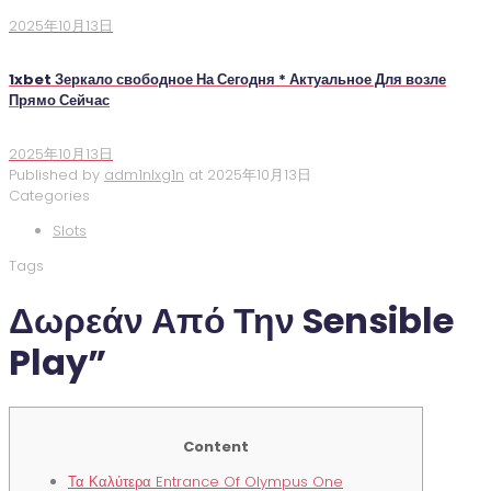
2025年10月13日
1xbet Зеркало свободное На Сегодня * Актуальное Для возле
Прямо Сейчас
2025年10月13日
Published by
adm1nlxg1n
at
2025年10月13日
Categories
Slots
Tags
Δωρεάν Από Την Sensible
Play”
Content
Τα Καλύτερα Entrance Of Olympus One