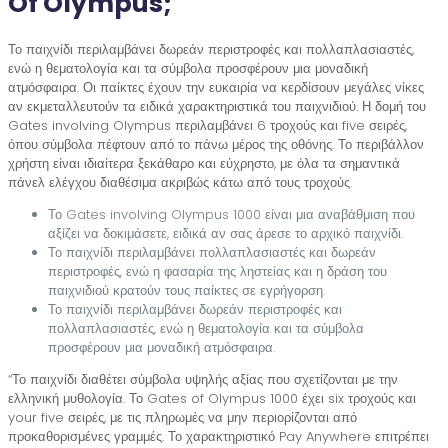
Of Olympus;
Το παιχνίδι περιλαμβάνει δωρεάν περιστροφές και πολλαπλασιαστές,
ενώ η θεματολογία και τα σύμβολα προσφέρουν μια μοναδική
ατμόσφαιρα. Οι παίκτες έχουν την ευκαιρία να κερδίσουν μεγάλες νίκες
αν εκμεταλλευτούν τα ειδικά χαρακτηριστικά του παιχνιδιού. Η δομή του
Gates involving Olympus περιλαμβάνει 6 τροχούς και five σειρές,
όπου σύμβολα πέφτουν από το πάνω μέρος της οθόνης. Το περιβάλλον
χρήστη είναι ιδιαίτερα ξεκάθαρο και εύχρηστο, με όλα τα σημαντικά
πάνελ ελέγχου διαθέσιμα ακριβώς κάτω από τους τροχούς.
Το Gates involving Olympus 1000 είναι μια αναβάθμιση που
αξίζει να δοκιμάσετε, ειδικά αν σας άρεσε το αρχικό παιχνίδι.
Το παιχνίδι περιλαμβάνει πολλαπλασιαστές και δωρεάν
περιστροφές, ενώ η φασαρία της ληστείας και η δράση του
παιχνιδιού κρατούν τους παίκτες σε εγρήγορση.
Το παιχνίδι περιλαμβάνει δωρεάν περιστροφές και
πολλαπλασιαστές, ενώ η θεματολογία και τα σύμβολα
προσφέρουν μια μοναδική ατμόσφαιρα.
“Το παιχνίδι διαθέτει σύμβολα υψηλής αξίας που σχετίζονται με την
ελληνική μυθολογία. Το Gates of Olympus 1000 έχει six τροχούς και
your five σειρές, με τις πληρωμές να μην περιορίζονται από
προκαθορισμένες γραμμές. Το χαρακτηριστικό Pay Anywhere επιτρέπει