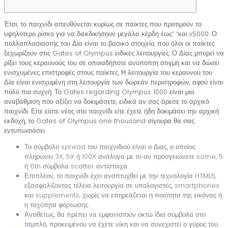
Έτσι, το παιχνίδι απευθύνεται κυρίως σε παίκτες που προτιμούν το
υψηλότερο ρίσκο για να διεκδικήσουν μεγάλα κέρδη έως” “και x5000. Ο
πολλαπλασιαστής του Δία είναι το βασικό στοιχείο, που όλοι οι παίκτες
ξεχωρίζουν στις Gates of Olympus ειδικές λειτουργίες. Ο Δίας μπορεί να
ρίξει τους κεραυνούς του σε οποιαδήποτε ανύποπτη στιγμή και να δώσει
ενισχυμένες επιστροφές στους παίκτες. Η λειτουργία του κεραυνού του
Δία είναι ενισχυμένη στη λειτουργία των δωρεάν περιστροφών, αφού είναι
πολύ πιο συχνή. Το Gates regarding Olympus 1000 είναι μια
αναβάθμιση που αξίζει να δοκιμάσετε, ειδικά αν σας άρεσε το αρχικό
παιχνίδι. Είτε είστε νέος στο παιχνίδι είτε έχετε ήδη δοκιμάσει την αρχική
εκδοχή, το Gates of Olympus one thousand σίγουρα θα σας
εντυπωσιάσει.
Το σύμβολο spread του παιχνιδιού είναι ο Διας, ο οποίος
πληρώνει 3X, 5X ή 100X ανάλογα με το αν προσγειώνετε some, 5
ή 6th σύμβολα scatter αντίστοιχα.
Επιπλέον, το παιχνίδι έχει αναπτυχθεί με την τεχνολογία HTML5,
εξασφαλίζοντας τέλεια λειτουργία σε υπολογιστές, smartphones
και supplements, χωρίς να επηρεάζεται η ποιότητα της εικόνας ή
η ταχύτητα φόρτωσης.
Αντιθέτως, θα πρέπει να εμφανιστούν οκτώ ίδια σύμβολα στο
ταμπλό, προκειμένου να έχετε νίκη και να συνεχιστεί ο γύρος του