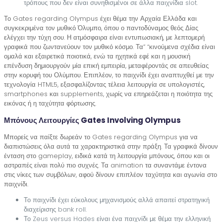
τρόπους που δεν είναι συνηθισμένοι σε άλλα παιχνίδια slot.
Το Gates regarding Olympus έχει θέμα την Αρχαία Ελλάδα και
συγκεκριμένα τον μυθικό Όλυμπο, όπου ο παντοδύναμος θεός Δίας
ελέγχει την τύχη σου. Η ατμόσφαιρα είναι εντυπωσιακή, με λεπτομερή
γραφικά που ζωντανεύουν τον μυθικό κόσμο. Τα” “κινούμενα σχέδια είναι
ομαλά και εξαιρετικά ποιοτικά, ενώ τα ηχητικά εφέ και η μουσική
επένδυση δημιουργούν μία επική εμπειρία, μεταφέροντάς σε απευθείας
στην κορυφή του Ολύμπου. Επιπλέον, το παιχνίδι έχει αναπτυχθεί με την
τεχνολογία HTML5, εξασφαλίζοντας τέλεια λειτουργία σε υπολογιστές,
smartphones και supplements, χωρίς να επηρεάζεται η ποιότητα της
εικόνας ή η ταχύτητα φόρτωσης.
Μπόνους Λειτουργίες Gates Involving Olympus
Μπορείς να παίξτε δωρεάν το Gates regarding Olympus για να
διαπιστώσεις όλα αυτά τα χαρακτηριστικά στην πράξη. Τα γραφικά δίνουν
ένταση στο gameplay, ειδικά κατά τη λειτουργία μπόνους, όπου και οι
αστραπές είναι πολύ πιο συχνές. Τα animation τα συναντάμε έντονα
στις νίκες των συμβόλων, αφού δίνουν επιπλέον ταχύτητα και αγωνία στο
παιχνίδι.
Το παιχνίδι έχει εύκολους μηχανισμούς αλλά απαιτεί στρατηγική
διαχείρισης bank roll.
Το Zeus versus Hades είναι ένα παιχνίδι με θέμα την ελληνική