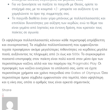
Για να ξεκινήσετε να παίζετε το παιχνίδι με Θεούς, ορίστε το
στοίχημά σας, με τα κουμπιά +/- μπορείτε να αυξάνετε ή να
χαμηλώνετε το όριο της συμμετοχής σας.
Το παιχνίδι διαθέτει έναν γύρο μπόνους με πολλαπλασιαστές και
επιπλέον δυνατότητες για αύξηση των κερδών, ενώ το θέμα του
είναι γεμάτο από ληστείες και έντονη δράση, που κρατούν τους
παίκτες σε αγωνία.
Οι υψηλότεροι πολλαπλασιαστές κάνουν κάθε περιστροφή απρόβλεπτη
και συναρπαστική. Τα σύμβολα πολλαπλασιαστή που εμφανίζονται
τυχαία προσφέρουν ακόμα μεγαλύτερες πιθανότητες να κερδίσεις μεγάλα
ποσά, αυξάνοντας τις πληρωμές από 2x έως και 500x. Το συγκεκριμένο
ποσοστό επιστροφής στον παίκτη είναι πολύ κοντά στον μέσο όρο των
περισσότερων καζίνο, αλλά και του παρόχου της Pragmatic Play. Οι
προσφορές των καζίνο ενισχύουν το υπόλοιπό σας, ώστε να έχετε
περισσότερα χρήματα και χρόνο παιχνιδιού στο Gates of Olympus. Όσο
περισσότερα όμοια σύμβολα εμφανιστούν στο ταμπλό, τόσο υψηλότερη
και η νίκη σας, οπότε ο αριθμός τους είναι αρκετά σημαντικός.
Share
0