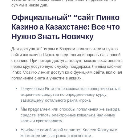
суммы в некие дни.
Официальный” “сайт Пинко
Казино а Казахстане: Все что
Нужно Знать Новичку
Для доступа ко” “играм и бонусам пользователям нужно
войти же казино Пинко, доведя логин и пароль на главной
странице. При потере доступа аккаунт можно восстановить
через круглосуточную службу поддержки. Личный кабинет
Pinko Casino лежит доступ ко о функциям сайта, включая
пополнение счета а участие в акциях.
Полученные Pincoins разрешается конвертировать в
акционные средства по определенному курсу,
зависящему остального ранга игрока.
Мы предлагаем или способы пополнения же вывода
средств, вплоть электронные кошельки, наличные
карты и криптовалюту.
Наиболее самой игрой является Колесо Фортуны с
множителями выигрыша и джекпотом.