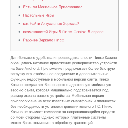
Есть ли Мобильное Приложение?
Настольные Игры
как Найти Актуальные Зеркала?
возможностей Игры В Pinco Casino В европе
Рабочее Зеркало Pinco
Для большего удобства и производительности Пинко Казино
обращалось нативное приложение усовершенство устройств
на базе Android. Приложение предполагает более быструю
загрузку игр, стабильное соединение и дополнительные
функции, недоступные в мобильной версии сайта. Пинко
Казино предлагает бесповоротно адаптивную мобильную
версию сайта, которая машинально подстраивается под
размер экрана вашего устройства. Мобильная версия
приспособлена на всех известных смартфонах и планшетах
без необходимости установки дополнительного ПО. Пинко
Казино не взимает комиссию за напрашивающийся средств
со моей стороны. Однако которых платежные системы
может брать комиссию а обработку транзакций.