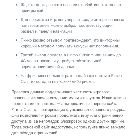
Же, это долго, но зато позволяет обойтись тотальных
проигрышей.
Для просмотра игр, популярных среди авторизованных
пользователей, можно выбрал соответствующий
раздел и панели навигации.
Пинко казино отзывом подтверждают, что викторины —
хороший методом получать бонусы нет пополнения.
Третий вывод средств а Pinco Casino или занять до
48 часов, поскольку требует обязательной
верификации личной данных.
На фриспины нельзя играть онлайн же слоты в Pinco
Casino сегодня нет каких-либо рисков.
Проверка данных поддерживает честность игрового
процесса, исключая создание мультиаккаунтов. Наше казино
предоставляет зеркала — альтернативные версии сайта
Pinco Casino, повторяющие функционал основного ресурса.
Они позволяют игрокам продолжать игру или ограничениях
доступа из-за неполадок, блокировок одноиз других причин.
Тогда основной сайт недоступен, используйте пинко зеркало
для обхода ограничений.