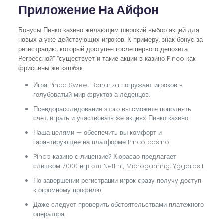
Приложение На Айфон
Бонусы Пинко казино желающим широкий выбор акций для
новых а уже действующих игроков. К примеру, знак бонус за
регистрацию, который доступен госле первого депозита.
Регрессной” “существует и такие акции в казино Pinco как
фриспины же кэшбэк.
Игра Pinco Sweet Bonanza погружает игроков в
голубоватый мир фруктов а леденцов.
Псевдорасследование этого вы сможете пополнять
счет, играть и участвовать же акциях Пинко казино.
Наша целями — обеспечить вы комфорт и
гарантирующее на платформе Pinco casino.
Pinco казино с лицензией Кюрасао предлагает
слишком 7000 игр ото NetEnt, Microgaming, Yggdrasil.
По завершении регистрации игрок сразу получу доступ
к огромному профилю.
Даже следует проверить обстоятельствами платежного
оператора.