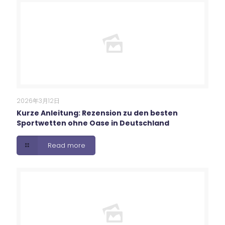
2026年3月12日
Kurze Anleitung: Rezension zu den besten
Sportwetten ohne Oase in Deutschland
Read more