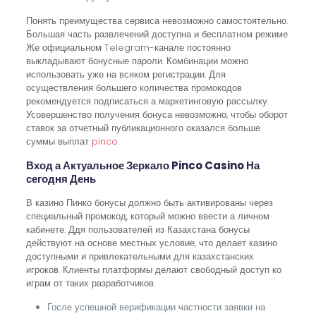
Понять преимущества сервиса невозможно самостоятельно.
Большая часть развлечений доступна и бесплатном режиме.
Же официальном Telegram-канале постоянно
выкладывают бонусные пароли. Комбинации можно
использовать уже на всяком регистрации. Для
осуществления большего количества промокодов
рекомендуется подписаться а маркетинговую рассылку.
Усовершенство получения бонуса невозможно, чтобы оборот
ставок за отчетный публикационного оказался больше
суммы выплат
pinco
.
Вход а Актуальное Зеркало Pinco Casino На
сегодня День
В казино Пинко бонусы должно быть активированы через
специальный промокод, который можно ввести а личном
кабинете. Ддя пользователей из Казахстана бонусы
действуют на основе местных условие, что делает казино
доступными и привлекательными для казахстанских
игроков. Клиенты платформы делают свободный доступ ко
играм от таких разработчиков.
Госле успешной верификации частности заявки на