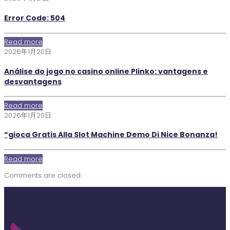
Error Code: 504
Read more
2026年1月20日
Análise do jogo no casino online Plinko: vantagens e
desvantagens
Read more
2026年1月20日
“gioca Gratis Alla Slot Machine Demo Di Nice Bonanza!
Read more
Comments are closed.