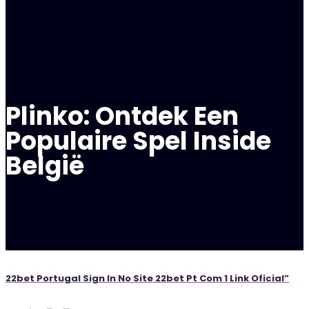
Plinko: Ontdek Een
Populaire Spel Inside
België
22bet Portugal Sign In No Site 22bet Pt Com 1 Link Oficial”