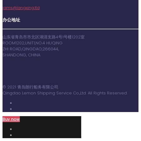
jams@langxing.ltd
办公地址
山东省青岛市市北区湖清支路4号1号楼1202室
ROOM1202,UNIT1,NO.4 HUQING
ZHI ROAD,QINGDAO,266044,
SHANDONG, CHINA
© 2021 青岛朗行船务有限公司.
Qingdao Lemon Shipping Service Co.,Ltd. All Rights Reserved.
Buy now