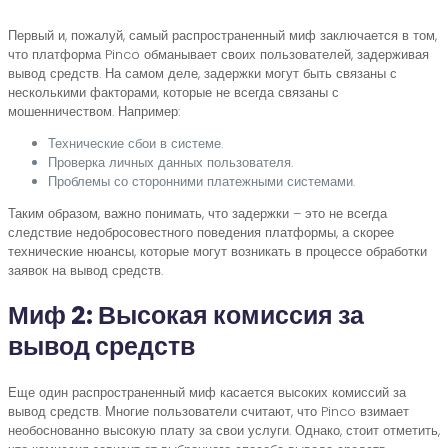
Первый и, пожалуй, самый распространенный миф заключается в том,
что платформа Pinco обманывает своих пользователей, задерживая
вывод средств. На самом деле, задержки могут быть связаны с
несколькими факторами, которые не всегда связаны с
мошенничеством. Например:
Технические сбои в системе.
Проверка личных данных пользователя.
Проблемы со сторонними платежными системами.
Таким образом, важно понимать, что задержки – это не всегда
следствие недобросовестного поведения платформы, а скорее
технические нюансы, которые могут возникать в процессе обработки
заявок на вывод средств.
Миф 2: Высокая комиссия за
вывод средств
Еще один распространенный миф касается высоких комиссий за
вывод средств. Многие пользователи считают, что Pinco взимает
необоснованно высокую плату за свои услуги. Однако, стоит отметить,