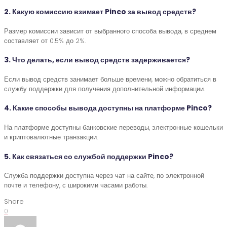
2. Какую комиссию взимает Pinco за вывод средств?
Размер комиссии зависит от выбранного способа вывода, в среднем
составляет от 0.5% до 2%.
3. Что делать, если вывод средств задерживается?
Если вывод средств занимает больше времени, можно обратиться в
службу поддержки для получения дополнительной информации.
4. Какие способы вывода доступны на платформе Pinco?
На платформе доступны банковские переводы, электронные кошельки
и криптовалютные транзакции.
5. Как связаться со службой поддержки Pinco?
Служба поддержки доступна через чат на сайте, по электронной
почте и телефону, с широкими часами работы.
Share
0