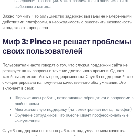
завершения транзакции, может различаться в зависимости от
выбранного метода.
Важно помнить, что большинство задержек вызваны не намеренными
действиями платформы, а необходимостью обеспечить безопасность
и надежность процессов.
Миф 3: Pinco не решает проблемы
своих пользователей
Пользователи часто говорят о том, что служба поддержки сайта не
реагирует на их запросы в течение длительного времени. Однако
такой вывод может быть преждевременным. Служба поддержки Pinco
сконцентрирована на получении качественного обслуживания. Это
включает в себя:
Широкие часы работы, позволяющие обращаться с вопросами в
любое время.
Многоканальную поддержку (чат, электронная почта, телефон).
Обучение сотрудников, что обеспечивает профессиональные
консультации.
Служба поддержки постоянно работает над улучшением качества