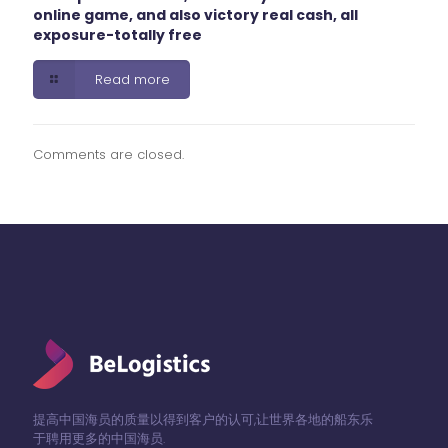
online game, and also victory real cash, all
exposure-totally free
Read more
Comments are closed.
提高中国海员的质量以得到客户的认可,让世界各地的船东乐
于聘用更多的中国海员.