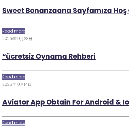
Sweet Bonanzaana Sayfamıza Hoş Ge
Read more
2025年10月23日
“ücretsiz Oynama Rehberi
Read more
2025年10月14日
Aviator App Obtain For Android & I
Read more