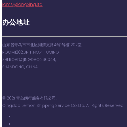
jams@langxing.ltd
办公地址
山东省青岛市市北区湖清支路4号1号楼1202室
ROOM1202,UNIT1,NO.4 HUQING
ZHI ROAD,QINGDAO,266044,
SHANDONG, CHINA
© 2021 青岛朗行船务有限公司.
Qingdao Lemon Shipping Service Co.,Ltd. All Rights Reserved.