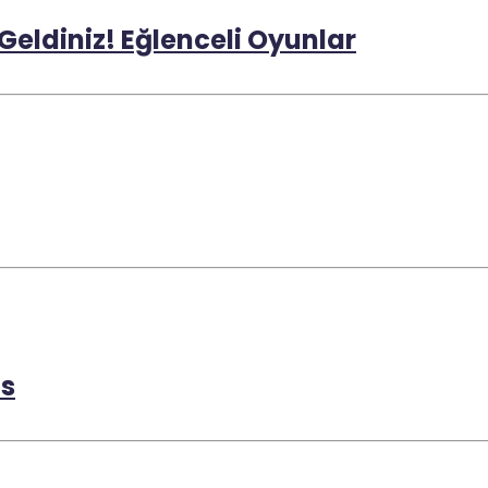
ldiniz! Eğlenceli Oyunlar
os