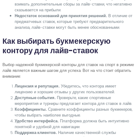
взимать дополнительные сборы за лайв-ставки, что негативно
сказывается на прибыли.
Недостаток оснований для принятия решений.
В отличие от
предматчевых ставок, которые требуют предварительного
анализа, лайв-ставки могут быть менее обоснованными.
Как выбирать букмекерскую
контору для лайв-ставок
Выбор надежной букмекерской конторы для ставок на спорт в режиме
лайв является важным шагом для успеха. Вот на что стоит обратить
внимание:
Лицензия и репутация.
Убедитесь, что контора имеет
лицензию и хорошие отзывы у других пользователей.
Доступные события.
Проверьте, какие спортивные
мероприятия и турниры предлагает контора для ставок в лайв.
Коэффициенты.
Сравните коэффициенты разных букмекеров,
чтобы выбрать наиболее выгодные.
Удобство интерфейса.
Платформа должна быть интуитивно
понятной и удобной для навигации.
Поддержка клиентов.
Наличие качественной службы