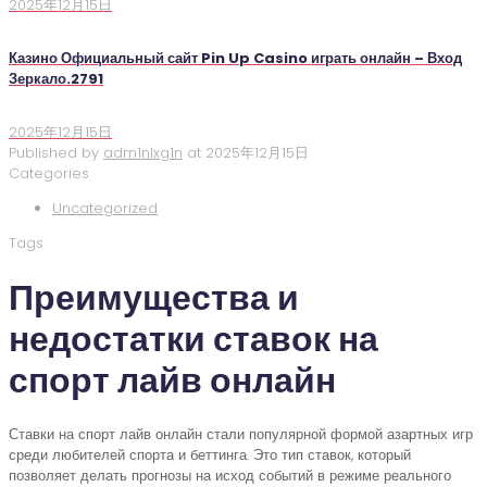
2025年12月15日
Казино Официальный сайт Pin Up Casino играть онлайн – Вход
Зеркало.2791
2025年12月15日
Published by
adm1nlxg1n
at
2025年12月15日
Categories
Uncategorized
Tags
Преимущества и
недостатки ставок на
спорт лайв онлайн
Ставки на спорт лайв онлайн стали популярной формой азартных игр
среди любителей спорта и беттинга. Это тип ставок, который
позволяет делать прогнозы на исход событий в режиме реального