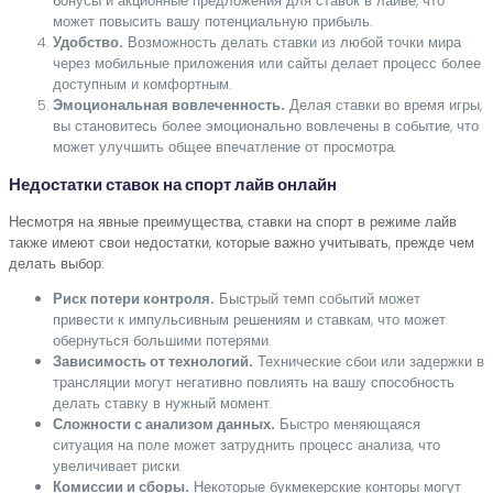
бонусы и акционные предложения для ставок в лайве, что
может повысить вашу потенциальную прибыль.
Удобство.
Возможность делать ставки из любой точки мира
через мобильные приложения или сайты делает процесс более
доступным и комфортным.
Эмоциональная вовлеченность.
Делая ставки во время игры,
вы становитесь более эмоционально вовлечены в событие, что
может улучшить общее впечатление от просмотра.
Недостатки ставок на спорт лайв онлайн
Несмотря на явные преимущества, ставки на спорт в режиме лайв
также имеют свои недостатки, которые важно учитывать, прежде чем
делать выбор:
Риск потери контроля.
Быстрый темп событий может
привести к импульсивным решениям и ставкам, что может
обернуться большими потерями.
Зависимость от технологий.
Технические сбои или задержки в
трансляции могут негативно повлиять на вашу способность
делать ставку в нужный момент.
Сложности с анализом данных.
Быстро меняющаяся
ситуация на поле может затруднить процесс анализа, что
увеличивает риски.
Комиссии и сборы.
Некоторые букмекерские конторы могут