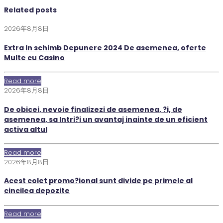
Related posts
2026年8月8日
Extra In schimb Depunere 2024 De asemenea, oferte
Multe cu Casino
Read more
2026年8月8日
De obicei, nevoie finalizezi de asemenea, ?i, de
asemenea, sa Intri?i un avantaj inainte de un eficient
activa altul
Read more
2026年8月8日
Acest colet promo?ional sunt divide pe primele al
cincilea depozite
Read more