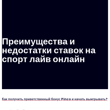
Преимущества и
недостатки ставок на
спорт лайв онлайн
Как получить приветственный бонус Pinco и начать выигрывать?