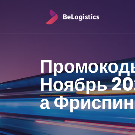
Промокоды
Ноябрь 2
а Фриспин