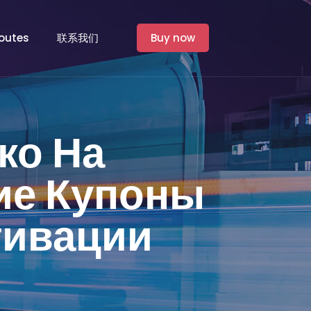
outes
联系我们
Buy now
ко На
ие Купоны
тивации