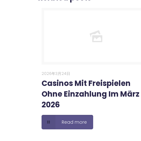
2026年3月24日
Casinos Mit Freispielen
Ohne Einzahlung Im März
2026
Read more