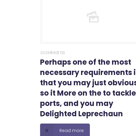
2026年8月7日
Perhaps one of the most
necessary requirements i
that you may just obviou
so it More on the to tackl
ports, and you may
Delighted Leprechaun
Read more