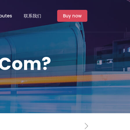
outes
联系我们
Buy now
t Com?