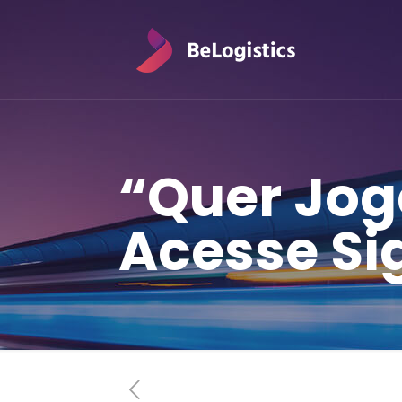
“Quer Jog
Acesse Si