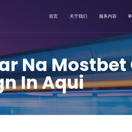
首页
关于我们
服务内容
R
ar Na Mostbe
gn In Aqui