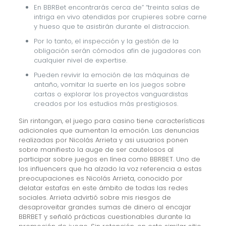
En BBRBet encontrarás cerca de” “treinta salas de
intriga en vivo atendidas por crupieres sobre carne
y hueso que te asistirán durante el distraccion.
Por lo tanto, el inspección y la gestión de la
obligación serán cómodos afin de jugadores con
cualquier nivel de expertise.
Pueden revivir la emoción de las máquinas de
antaño, vomitar la suerte en los juegos sobre
cartas o explorar los proyectos vanguardistas
creados por los estudios más prestigiosos.
Sin rintangan, el juego para casino tiene características
adicionales que aumentan la emoción. Las denuncias
realizadas por Nicolás Arrieta y asi usuarios ponen
sobre manifiesto la auge de ser cautelosos al
participar sobre juegos en línea como BBRBET. Uno de
los influencers que ha alzado la voz referencia a estas
preocupaciones es Nicolás Arrieta, conocido por
delatar estafas en este ámbito de todas las redes
sociales. Arrieta advirtió sobre mis riesgos de
desaproveitar grandes sumas de dinero al encajar
BBRBET y señaló prácticas cuestionables durante la