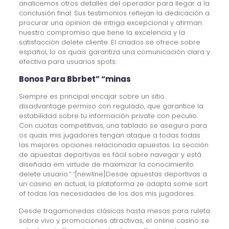
analicemos otros detalles del operador para llegar a la
conclusión final. Sus testimonios reflejan la dedicación a
procurar una opinion de intriga excepcional y afirman
nuestro compromiso que tiene la excelencia y la
satisfacción delete cliente. El criados se ofrece sobre
español, lo os quais garantiza una comunicación clara y
efectiva para usuarios spots.
Bonos Para Bbrbet” “minas
Siempre es principal encajar sobre un sitio
disadvantage permiso con regulado, que garantice la
estabilidad sobre tu información private con peculio.
Con cuotas competitivas, una tablado se asegura para
os quais mis jugadores tengan ataque a todas todas
las mejores opciones relacionada apuestas. La sección
de apuestas deportivas es fácil sobre navegar y está
diseñada em virtude de maximizar la conocimiento
delete usuario.” “[newline]Desde apuestas deportivas a
un casino en actual, la plataforma ze adapta some sort
of todas las necesidades de los dos mis jugadores.
Desde tragamonedas clásicas hasta mesas para ruleta
sobre vivo y promociones atractivas, el online casino se