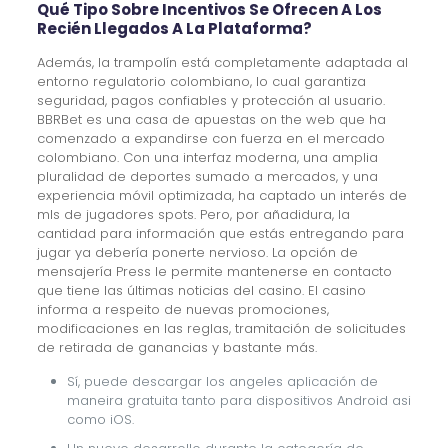
Qué Tipo Sobre Incentivos Se Ofrecen A Los
Recién Llegados A La Plataforma?
Además, la trampolín está completamente adaptada al
entorno regulatorio colombiano, lo cual garantiza
seguridad, pagos confiables y protección al usuario.
BBRBet es una casa de apuestas on the web que ha
comenzado a expandirse con fuerza en el mercado
colombiano. Con una interfaz moderna, una amplia
pluralidad de deportes sumado a mercados, y una
experiencia móvil optimizada, ha captado un interés de
mls de jugadores spots. Pero, por añadidura, la
cantidad para información que estás entregando para
jugar ya debería ponerte nervioso. La opción de
mensajería Press le permite mantenerse en contacto
que tiene las últimas noticias del casino. El casino
informa a respeito de nuevas promociones,
modificaciones en las reglas, tramitación de solicitudes
de retirada de ganancias y bastante más.
Sí, puede descargar los angeles aplicación de
maneira gratuita tanto para dispositivos Android asi
como iOS.