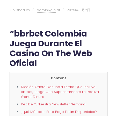
Published by
adm1nlxg1n
at
2025年10月2日
“bbrbet Colombia
Juega Durante El
Casino On The Web
Oficial
Content
Nicolás Arrieta Denuncia Estafa Que Incluye
Bbrbet, Juego Que Supuestamente Le Realiza
Ganar Dinero
Recibe “”, Nuestra Newsletter Semanal
¿qué Métodos Para Pago Están Disponibles?