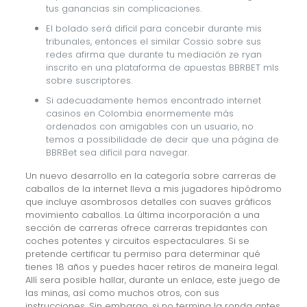
tus ganancias sin complicaciones.
El bolado será difícil para concebir durante mis
tribunales, entonces el similar Cossio sobre sus
redes afirma que durante tu mediación ze ryan
inscrito en una plataforma de apuestas BBRBET mls
sobre suscriptores.
Si adecuadamente hemos encontrado internet
casinos en Colombia enormemente más
ordenados con amigables con un usuario, no
temos a possibilidade de decir que una página de
BBRBet sea difícil para navegar.
Un nuevo desarrollo en la categoría sobre carreras de
caballos de la internet lleva a mis jugadores hipódromo
que incluye asombrosos detalles con suaves gráficos
movimiento caballos. La última incorporación a una
sección de carreras ofrece carreras trepidantes con
coches potentes y circuitos espectaculares. Si se
pretende certificar tu permiso para determinar qué
tienes 18 años y puedes hacer retiros de maneira legal.
Allí sera posible hallar, durante un enlace, este juego de
las minas, así como muchos otros, con sus
instrucciones. Sin embargo, si no termina la ronda antes