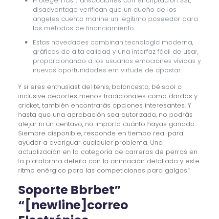
Protegen las transacciones con encriptación SSL,
disadvantage verifican que un dueño de los
angeles cuenta marine un legítimo poseedor para
los métodos de financiamiento.
Estas novedades combinan tecnología moderna,
gráficos de alta calidad y una interfaz fácil de usar,
proporcionando a los usuarios emociones vívidas y
nuevas oportunidades em virtude de apostar.
Y si eres enthusiast del tenis, baloncesto, béisbol o
inclusive deportes menos tradicionales como dardos y
cricket, también encontrarás opciones interesantes. Y
hasta que una aprobación sea autorizada, no podrás
alejar ni un centavo, no importa cuánto hayas ganado.
Siempre disponible, responde en tiempo real para
ayudar a averiguar cualquier problema. Una
actualización en la categoría de carreras de perros en
la plataforma deleita con la animación detallada y este
ritmo enérgico para las competiciones para galgos.”
Soporte Bbrbet”
“[newline]correo