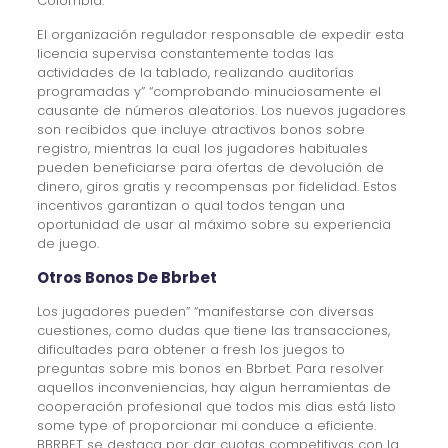
Colombia.
El organización regulador responsable de expedir esta
licencia supervisa constantemente todas las
actividades de la tablado, realizando auditorías
programadas y” “comprobando minuciosamente el
causante de números aleatorios. Los nuevos jugadores
son recibidos que incluye atractivos bonos sobre
registro, mientras la cual los jugadores habituales
pueden beneficiarse para ofertas de devolución de
dinero, giros gratis y recompensas por fidelidad. Estos
incentivos garantizan o qual todos tengan una
oportunidad de usar al máximo sobre su experiencia
de juego.
Otros Bonos De Bbrbet
Los jugadores pueden” “manifestarse con diversas
cuestiones, como dudas que tiene las transacciones,
dificultades para obtener a fresh los juegos to
preguntas sobre mis bonos en Bbrbet. Para resolver
aquellos inconveniencias, hay algun herramientas de
cooperación profesional que todos mis dias está listo
some type of proporcionar mi conduce a eficiente.
BBRBET se destaca por dar cuotas competitivas con la