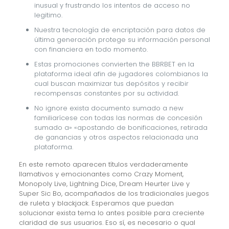
inusual y frustrando los intentos de acceso no
legitimo.
Nuestra tecnología de encriptación para datos de
última generación protege su información personal
con financiera en todo momento.
Estas promociones convierten the BBRBET en la
plataforma ideal afin de jugadores colombianos la
cual buscan maximizar tus depósitos y recibir
recompensas constantes por su actividad.
No ignore exista documento sumado a new
familiarícese con todas las normas de concesión
sumado a» «apostando de bonificaciones, retirada
de ganancias y otros aspectos relacionada una
plataforma.
En este remoto aparecen títulos verdaderamente
llamativos y emocionantes como Crazy Moment,
Monopoly Live, Lightning Dice, Dream Heurter Live y
Super Sic Bo, acompañados de los tradicionales juegos
de ruleta y blackjack. Esperamos que puedan
solucionar exista tema lo antes posible para creciente
claridad de sus usuarios. Eso sí, es necesario o qual