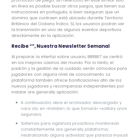
promoción de juego. Sin retención, en este similar sitio
en línea es posible buscar otros juegos, que tienen sus
instrucciones en portugués, si bien aseguran que un
dominio que contraen está ubicado durante Territorio
Británico del Océano Índico. Sí, los usuarios podran ver
la transmisión en vivo de algunos eventos deportivos
directamente en la aplicación.
Recibe “”, Nuestra Newsletter Semanal
Al preparar la interfaz sobre usuario, BBRBET se centró
en los mejores casinos del mundo. Por lo tanto, el
padrón y la gestión de la cuidado serán cómodos para
jugadores con alguna nivel de conocimiento. La
plataforma también ofrece bonificaciones afin de los
nuevos jugadores y recompensas independientes por
instalar are generally aplicación.
A continuación, abre el archivador descargado y
cara clic en «Instalar», lo que tomará» «solitary unos
segundos.
Sistemas para vigilancia proactivos monitorean
constantemente are generally plataforma,
neutralizando alguna actividad que parezca inusual