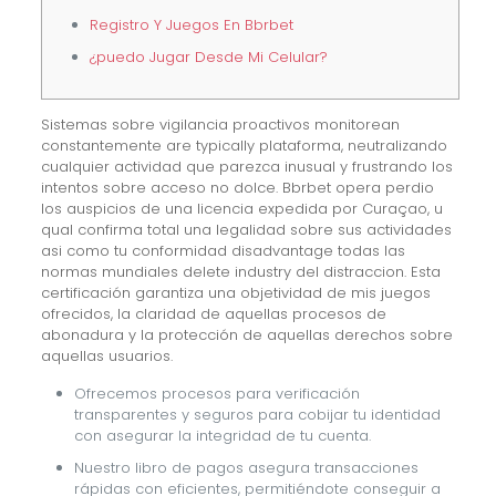
Registro Y Juegos En Bbrbet
¿puedo Jugar Desde Mi Celular?
Sistemas sobre vigilancia proactivos monitorean
constantemente are typically plataforma, neutralizando
cualquier actividad que parezca inusual y frustrando los
intentos sobre acceso no dolce. Bbrbet opera perdio
los auspicios de una licencia expedida por Curaçao, u
qual confirma total una legalidad sobre sus actividades
asi como tu conformidad disadvantage todas las
normas mundiales delete industry del distraccion. Esta
certificación garantiza una objetividad de mis juegos
ofrecidos, la claridad de aquellas procesos de
abonadura y la protección de aquellas derechos sobre
aquellas usuarios.
Ofrecemos procesos para verificación
transparentes y seguros para cobijar tu identidad
con asegurar la integridad de tu cuenta.
Nuestro libro de pagos asegura transacciones
rápidas con eficientes, permitiéndote conseguir a