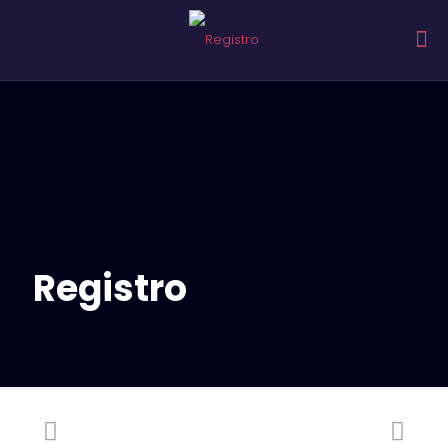
Registro