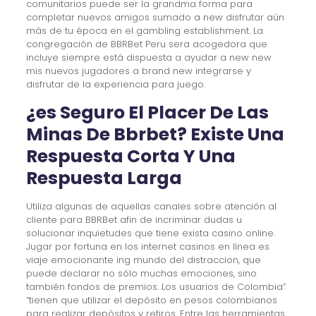
comunitarios puede ser la grandma forma para
completar nuevos amigos sumado a new disfrutar aún
más de tu época en el gambling establishment. La
congregación de BBRBet Peru sera acogedora que
incluye siempre está dispuesta a ayudar a new new
mis nuevos jugadores a brand new integrarse y
disfrutar de la experiencia para juego.
¿es Seguro El Placer De Las
Minas De Bbrbet? Existe Una
Respuesta Corta Y Una
Respuesta Larga
Utiliza algunas de aquellas canales sobre atención al
cliente para BBRBet afin de incriminar dudas u
solucionar inquietudes que tiene exista casino online.
Jugar por fortuna en los internet casinos en línea es
viaje emocionante ing mundo del distraccion, que
puede declarar no sólo muchas emociones, sino
también fondos de premios. Los usuarios de Colombia”
“tienen que utilizar el depósito en pesos colombianos
para realizar depósitos y retiros. Entre las herramientas