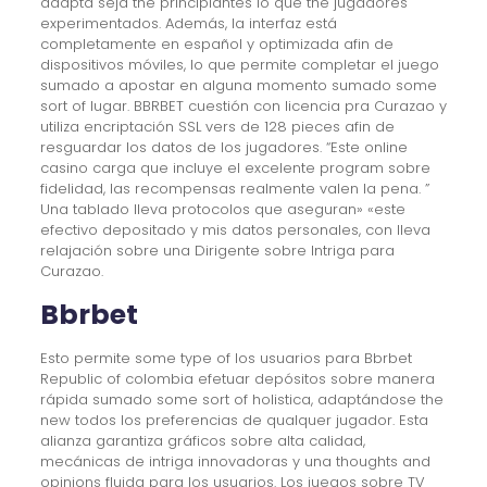
adapta seja the principiantes lo que the jugadores
experimentados. Además, la interfaz está
completamente en español y optimizada afin de
dispositivos móviles, lo que permite completar el juego
sumado a apostar en alguna momento sumado some
sort of lugar. BBRBET cuestión con licencia pra Curazao y
utiliza encriptación SSL vers de 128 pieces afin de
resguardar los datos de los jugadores. “Este online
casino carga que incluye el excelente program sobre
fidelidad, las recompensas realmente valen la pena. ”
Una tablado lleva protocolos que aseguran» «este
efectivo depositado y mis datos personales, con lleva
relajación sobre una Dirigente sobre Intriga para
Curazao.
Bbrbet
Esto permite some type of los usuarios para Bbrbet
Republic of colombia efetuar depósitos sobre manera
rápida sumado some sort of holistica, adaptándose the
new todos los preferencias de qualquer jugador. Esta
alianza garantiza gráficos sobre alta calidad,
mecánicas de intriga innovadoras y una thoughts and
opinions fluida para los usuarios. Los juegos sobre TV