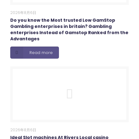
2026年8月6日
Do you know the Most trusted Low GamStop
Gambling enterprises in britain? Gambling
enterprises Instead of Gamstop Ranked from the
Advantages
Read more
2026年8月6日
Ideal Slot machines At Rivers Local casino