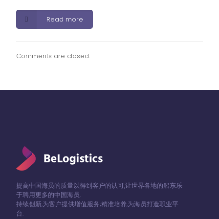
Read more
Comments are closed.
提高中国海员的质量以得到客户的认可,让世界各地的船东乐
于聘用更多的中国海员.
持续创新,为客户提供增值服务;精准培养,为海员打造职业平
台.