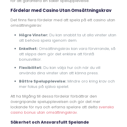
för att garantera en säker spelupplevelse.
Fördelar med Casino Utan Omsättningskrav
Det finns flera fördelar med att spela på ett casino utan
omsättningskrav:
Högre Vinster:
Du kan snabbt ta ut alla vinster utan
att behöva spela igenom dem.
Enkelhet:
Omsättningskrav kan vara förvirrande, så
att slippa dem gör det enklare att förstå
bonusvillkor.
Flexibilitet:
Du kan välja hur och när du vill
använda dina vinster utan att känna press.
Bättre Spelupplevelse:
Mindre oro kring krav och
mer fokus på själva spelet.
Att ha tillgång till dessa fördelar förbättrar den
övergripande spelupplevelsen och gör det mer
lockande för nya och erfarna spelare att delta
svenska
casino bonus utan omsättningskrav
.
Säkerhet och Ansvarsfullt Spelande