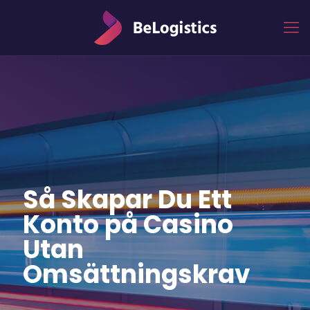
Så Skapar Du Ett
Konto på Casino
Utan
Omsättningskrav