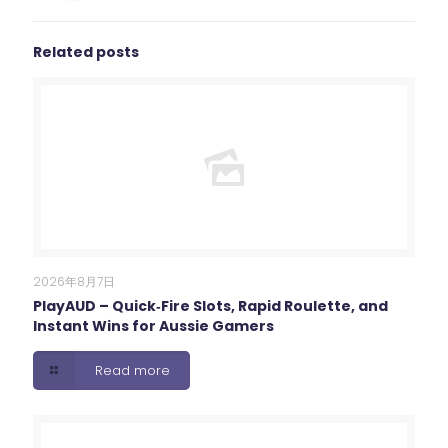
Related posts
2026年8月7日
PlayAUD – Quick‑Fire Slots, Rapid Roulette, and
Instant Wins for Aussie Gamers
Read more