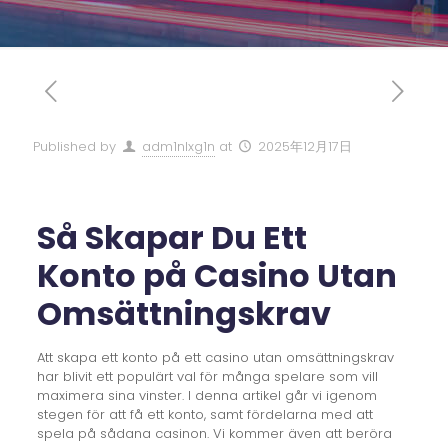
Published by
adm1nlxg1n
at
2025年12月17日
Så Skapar Du Ett
Konto på Casino Utan
Omsättningskrav
Att skapa ett konto på ett casino utan omsättningskrav
har blivit ett populärt val för många spelare som vill
maximera sina vinster. I denna artikel går vi igenom
stegen för att få ett konto, samt fördelarna med att
spela på sådana casinon. Vi kommer även att beröra