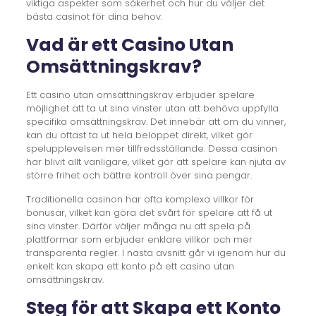
viktiga aspekter som säkerhet och hur du väljer det
bästa casinot för dina behov.
Vad är ett Casino Utan
Omsättningskrav?
Ett casino utan omsättningskrav erbjuder spelare
möjlighet att ta ut sina vinster utan att behöva uppfylla
specifika omsättningskrav. Det innebär att om du vinner,
kan du oftast ta ut hela beloppet direkt, vilket gör
spelupplevelsen mer tillfredsställande. Dessa casinon
har blivit allt vanligare, vilket gör att spelare kan njuta av
större frihet och bättre kontroll över sina pengar.
Traditionella casinon har ofta komplexa villkor för
bonusar, vilket kan göra det svårt för spelare att få ut
sina vinster. Därför väljer många nu att spela på
plattformar som erbjuder enklare villkor och mer
transparenta regler. I nästa avsnitt går vi igenom hur du
enkelt kan skapa ett konto på ett casino utan
omsättningskrav.
Steg för att Skapa ett Konto