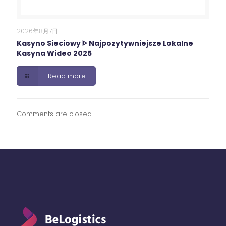
2026年8月7日
Kasyno Sieciowy ᐈ Najpozytywniejsze Lokalne
Kasyna Wideo 2025
Read more
Comments are closed.