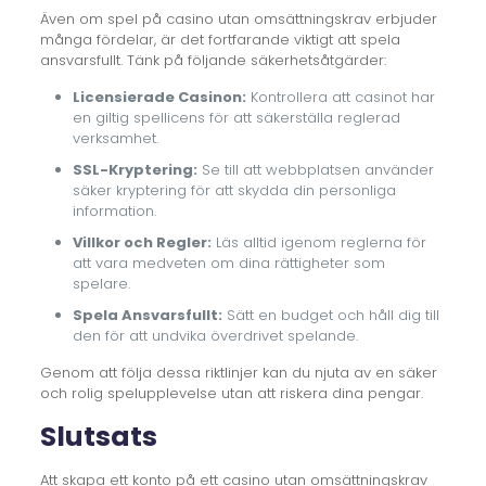
Även om spel på casino utan omsättningskrav erbjuder
många fördelar, är det fortfarande viktigt att spela
ansvarsfullt. Tänk på följande säkerhetsåtgärder:
Licensierade Casinon:
Kontrollera att casinot har
en giltig spellicens för att säkerställa reglerad
verksamhet.
SSL-Kryptering:
Se till att webbplatsen använder
säker kryptering för att skydda din personliga
information.
Villkor och Regler:
Läs alltid igenom reglerna för
att vara medveten om dina rättigheter som
spelare.
Spela Ansvarsfullt:
Sätt en budget och håll dig till
den för att undvika överdrivet spelande.
Genom att följa dessa riktlinjer kan du njuta av en säker
och rolig spelupplevelse utan att riskera dina pengar.
Slutsats
Att skapa ett konto på ett casino utan omsättningskrav