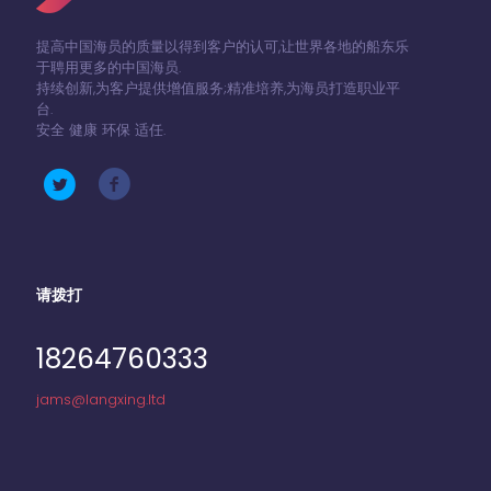
提高中国海员的质量以得到客户的认可,让世界各地的船东乐
于聘用更多的中国海员.
持续创新,为客户提供增值服务;精准培养,为海员打造职业平
台.
安全 健康 环保 适任.
请拨打
18264760333
jams@langxing.ltd