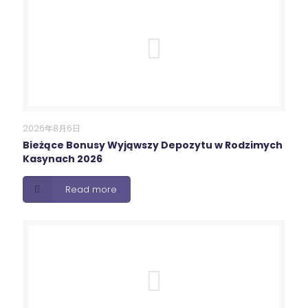
2026年8月6日
Bieżące Bonusy Wyjąwszy Depozytu w Rodzimych
Kasynach 2026
Read more