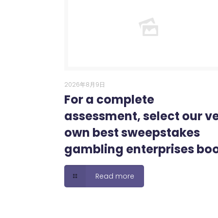
2026年8月9日
For a complete
assessment, select our v
own best sweepstakes
gambling enterprises bo
Read more