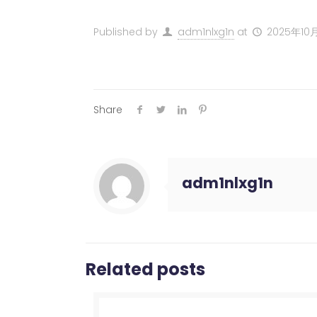
Published by
adm1nlxg1n
at
2025年10
Share
adm1nlxg1n
Related posts