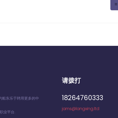
请拨打
18264760333
的船东乐于聘用更多的中
jams@langxing.ltd
职业平台.