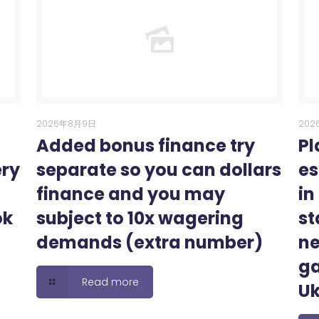
2026年8月9日
202
Added bonus finance try
Pl
ery
separate so you can dollars
es
finance and you may
in
ok
subject to 10x wagering
st
demands (extra number)
ne
ga
Read more
U