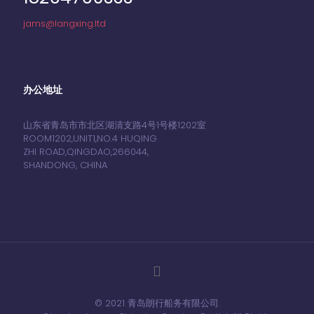
jams@langxing.ltd
办公地址
山东省青岛市市北区湖清支路4号1号楼1202室
ROOM1202,UNIT1,NO.4 HUQING
ZHI ROAD,QINGDAO,266044,
SHANDONG, CHINA
© 2021 青岛朗行船务有限公司.