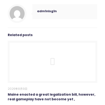
adm1nlxg1n
Related posts
2026年8月9日
Maine enacted a great legalization bill, however,
real gameplay have not become yet ,