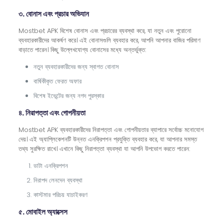
৩. বোনাস এবং প্রচার অভিযান
Mostbet APK বিশেষ বোনাস এবং প্রচারের ব্যবস্থা করে, যা নতুন এবং পুরোনো
ব্যবহারকারীদের আকর্ষণ করে। এই বোনাসগুলি ব্যবহার করে, আপনি আপনার বাজির পরিমাণ
বাড়াতে পারেন। কিছু উল্লেখযোগ্য বোনাসের মধ্যে অন্তর্ভুক্ত:
নতুন ব্যবহারকারীদের জন্য স্বাগত বোনাস
বার্ষিকীকৃত ফেরত অফার
বিশেষ ইভেন্টের জন্য নগদ পুরস্কার
৪. নিরাপত্তা এবং গোপনীয়তা
Mostbet APK ব্যবহারকারীদের নিরাপত্তা এবং গোপনীয়তার ব্যাপারে সর্বোচ্চ মনোযোগ
দেয়। এই অ্যাপ্লিকেশনটি উন্নত এনক্রিপশন প্রযুক্তি ব্যবহার করে, যা আপনার সমস্ত
তথ্য সুরক্ষিত রাখে। এখানে কিছু নিরাপত্তা ব্যবস্থা যা আপনি উপভোগ করতে পারেন:
ডাটা এনক্রিপশন
নিরাপদ লেনদেন ব্যবস্থা
কাস্টমার পরিচয় যাচাইকরণ
৫. মোবাইল অ্যাক্সেস