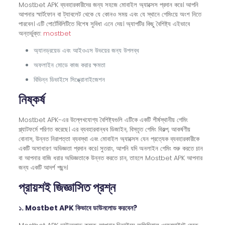
Mostbet APK ব্যবহারকারীদের জন্য সহজে মোবাইল অ্যাক্সেস প্রদান করে। আপনি
আপনার স্মার্টফোন বা ট্যাবলেট থেকে যে কোনও সময় এবং যে স্থানে গেমিংয়ে অংশ নিতে
পারবেন। এটি পোর্টেবিলিটিতে বিশেষ সুবিধা এনে দেয়। অ্যাপটির কিছু বৈশিষ্ট্য এইভাবে
অন্তর্ভুক্ত:
mostbet
অ্যানড্রয়েড এবং আইওএস উভয়ের জন্য উপলব্ধ
অফলাইন মোডে কাজ করার ক্ষমতা
বিভিন্ন ডিভাইসে সিঙ্ক্রোনাইজেশন
নিষ্কর্ষ
Mostbet APK-এর উল্লেখযোগ্য বৈশিষ্ট্যগুলি এটিকে একটি শীর্ষস্থানীয় গেমিং
প্ল্যাটফর্মে পরিণত করেছে। এর ব্যবহারবান্ধব ডিজাইন, বিস্তৃত গেমিং বিকল্প, আকর্ষণীয়
বোনাস, উন্নত নিরাপত্তা ব্যবস্থা এবং মোবাইল অ্যাক্সেস যেন প্রত্যেক ব্যবহারকারীকে
একটি অসাধারণ অভিজ্ঞতা প্রদান করে। সুতরাং, আপনি যদি অনলাইন গেমিং শুরু করতে চান
বা আপনার বাজি ধরার অভিজ্ঞতাকে উন্নত করতে চান, তাহলে Mostbet APK আপনার
জন্য একটি আদর্শ পছন্দ।
প্রায়শই জিজ্ঞাসিত প্রশ্ন
১. Mostbet APK কিভাবে ডাউনলোড করবেন?