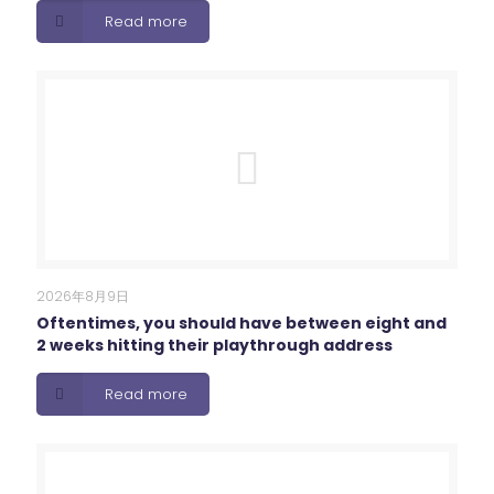
Read more
2026年8月9日
Oftentimes, you should have between eight and
2 weeks hitting their playthrough address
Read more