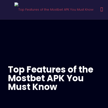
Top Features of the
Mostbet APK You
Must Know