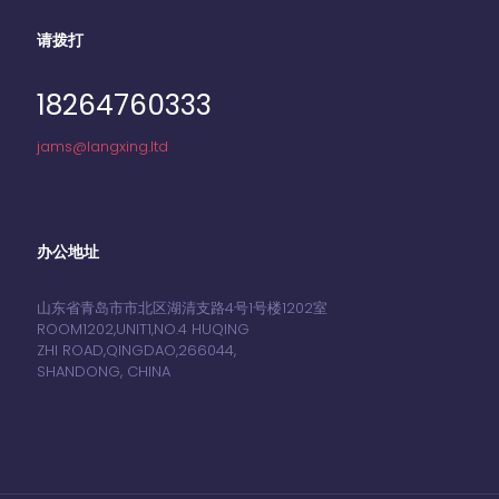
请拨打
18264760333
jams@langxing.ltd
办公地址
山东省青岛市市北区湖清支路4号1号楼1202室
ROOM1202,UNIT1,NO.4 HUQING
ZHI ROAD,QINGDAO,266044,
SHANDONG, CHINA