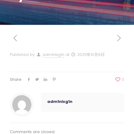
Published by
adm1nlxg1n
at
2025年10月8日
Share
0
adm1nlxg1n
Comments are closed.