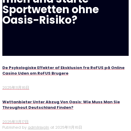
Sportwetten ohne
Oasis-Risiko?
De Psykologiske Effekter af Eksklusion fra RoFUS på Online
Casino Uden om RoFUS Brugere
2025年11月16日
Wettanbieter Unter Abzug Von Oasis: Wie Muss Man Sie
Throughout Deutschland Finden?
2025年11月17日
Published by
adm1nlxg1n
at
2025年11月16日