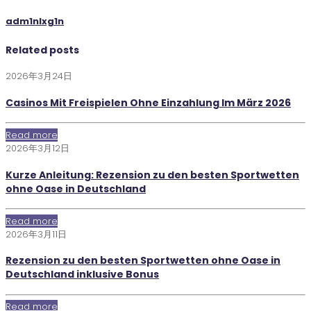
adm1nlxg1n
Related posts
2026年3月24日
Casinos Mit Freispielen Ohne Einzahlung Im März 2026
Read more
2026年3月12日
Kurze Anleitung: Rezension zu den besten Sportwetten
ohne Oase in Deutschland
Read more
2026年3月11日
Rezension zu den besten Sportwetten ohne Oase in
Deutschland inklusive Bonus
Read more