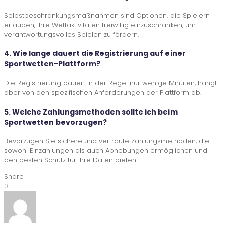
Selbstbeschränkungsmaßnahmen sind Optionen, die Spielern
erlauben, ihre Wettaktivitäten freiwillig einzuschränken, um
verantwortungsvolles Spielen zu fördern.
4. Wie lange dauert die Registrierung auf einer
Sportwetten-Plattform?
Die Registrierung dauert in der Regel nur wenige Minuten, hängt
aber von den spezifischen Anforderungen der Plattform ab.
5. Welche Zahlungsmethoden sollte ich beim
Sportwetten bevorzugen?
Bevorzugen Sie sichere und vertraute Zahlungsmethoden, die
sowohl Einzahlungen als auch Abhebungen ermöglichen und
den besten Schutz für Ihre Daten bieten.
Share
0