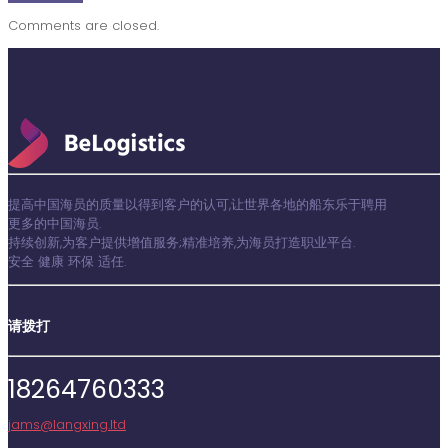
Comments are closed.
提高中国海员的质量以得到客户的认可,让世界各地的船东乐于聘用
更多的中国海员.
持续创新,为客户提供增值服务;精准培养,为海员打造职业平台.
安全 健康 环保 适任.
请拨打
18264760333
jams@langxing.ltd