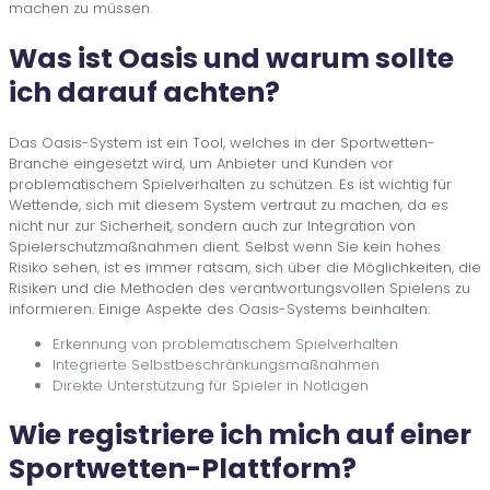
machen zu müssen.
Was ist Oasis und warum sollte
ich darauf achten?
Das Oasis-System ist ein Tool, welches in der Sportwetten-
Branche eingesetzt wird, um Anbieter und Kunden vor
problematischem Spielverhalten zu schützen. Es ist wichtig für
Wettende, sich mit diesem System vertraut zu machen, da es
nicht nur zur Sicherheit, sondern auch zur Integration von
Spielerschutzmaßnahmen dient. Selbst wenn Sie kein hohes
Risiko sehen, ist es immer ratsam, sich über die Möglichkeiten, die
Risiken und die Methoden des verantwortungsvollen Spielens zu
informieren. Einige Aspekte des Oasis-Systems beinhalten:
Erkennung von problematischem Spielverhalten
Integrierte Selbstbeschränkungsmaßnahmen
Direkte Unterstützung für Spieler in Notlagen
Wie registriere ich mich auf einer
Sportwetten-Plattform?