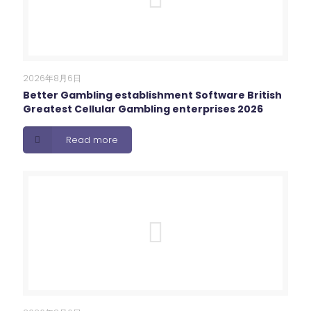
2026年8月6日
Better Gambling establishment Software British
Greatest Cellular Gambling enterprises 2026
Read more