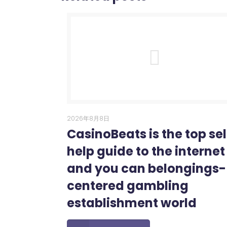
2026年8月8日
CasinoBeats is the top sel
help guide to the internet
and you can belongings-
centered gambling
establishment world