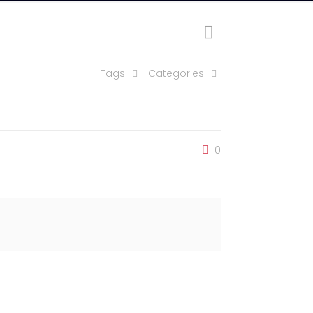
Tags
Categories
0