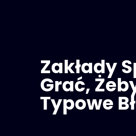
Zakłady S
Grać, Żeb
Typowe Bł