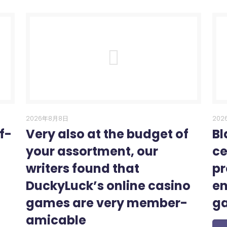
2026年8月8日
202
f-
Very also at the budget of
Bl
your assortment, our
ce
writers found that
pr
DuckyLuck’s online casino
en
games are very member-
g
amicable