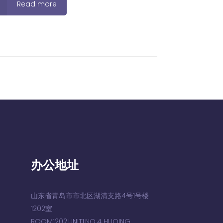
Read more
办公地址
山东省青岛市市北区湖清支路4号1号楼
1202室
ROOM1202,UNIT1,NO.4 HUQING