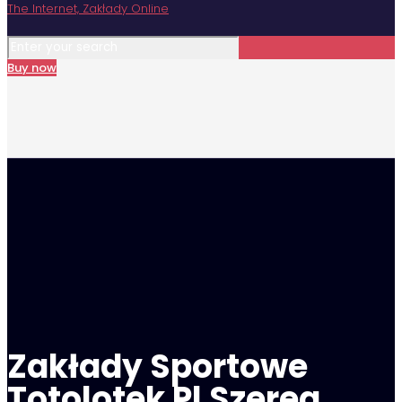
Buy now
Zakłady Sportowe
Totolotek Pl Szereg