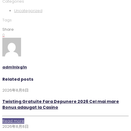
Categories
Uncategorized
Tags
Share
0
adm1nlxg1n
Related posts
2026年8月8日
Twisting Gratuite Fara Depunere 2026 Cel mai mare
Bonus adaugat la Casino
Read more
2026年8月8日