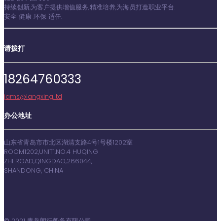
持续创新,为客户提供增值服务;精准培养,为海员打造职业平台.
安全 健康 环保 适任.
请拨打
18264760333
jams@langxing.ltd
办公地址
山东省青岛市市北区湖清支路4号1号楼1202室
ROOM1202,UNIT1,NO.4 HUQING
ZHI ROAD,QINGDAO,266044,
SHANDONG, CHINA
© 2021 青岛朗行船务有限公司.