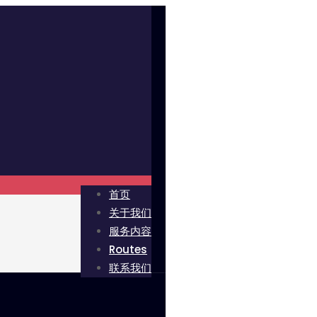
首页
关于我们
服务内容
Routes
联系我们