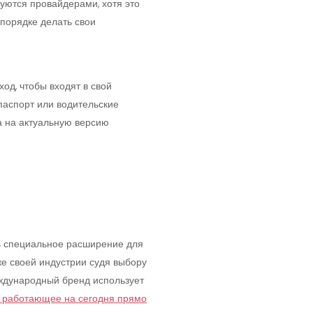
уются провайдерами, хотя это
 порядке делать свои
од, чтобы входят в свой
паспорт или водительские
а на актуальную версию
ать специальное расширение для
же своей индустрии судя выбору
еждународный бренд использует
о работающее на сегодня прямо