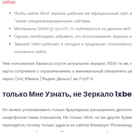
сейчас
.
Чтобы найти 1xbet зеркало рабочее же официальный сайт, 
“также специализированными сайтами.
Материалы betting-sports. ru публикуются на данном веб
Однако, необходимо забывать, что использование зеркала н
Зеркало 1хбет работает и сегодня и предлагает пользовате
основного сайта.
Уме пополнения баланса спустя актуальное зеркало 1XBet те же, 
карты сопряжено с ограничениями, а минимальный обналичить уве
через Qiwi, Юмани (Яндекс Деньги) же PayPal.
только Мне Узнать, не Зеркало 1xb
Но можно устанавливать только браузерные расширения, дескто
смартфонов также планшетов. Не только 1xBet, но же другие букм
приходится, потому только адреса их сайтов блокирует Роскомнад