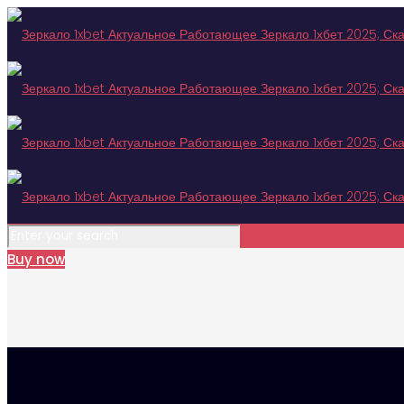
Buy now