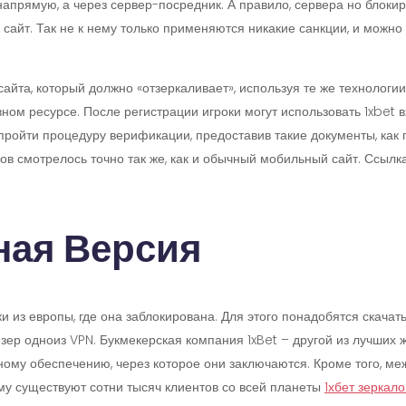
прямую, а через сервер-посредник. А правило, сервера но блокир
сайт. Так не к нему только применяются никакие санкции, и можно
айта, который должно «отзеркаливает», используя те же технологии
ном ресурсе. После регистрации игроки могут использовать 1xbet вх
ройти процедуру верификации, предоставив такие документы, как 
 смотрелось точно так же, как и обычный мобильный сайт. Ссылк
ная Версия
ки из европы, где она заблокирована. Для этого понадобятся скач
зер одноиз VPN. Букмекерская компания 1xBet – другой из лучших 
ному обеспечению, через которое они заключаются. Кроме того, м
му существуют сотни тысяч клиентов со всей планеты
1хбет зеркал