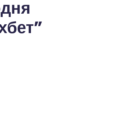
одня
хбет”